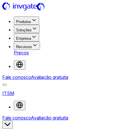
Produtos
Soluções
Empresa
Recursos
Preços
Fale conosco
Avaliação gratuita
ITSM
Fale conosco
Avaliação gratuita