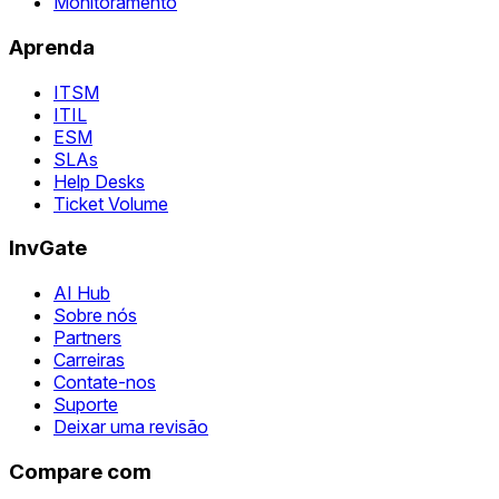
Monitoramento
Aprenda
ITSM
ITIL
ESM
SLAs
Help Desks
Ticket Volume
InvGate
AI Hub
Sobre nós
Partners
Carreiras
Contate-nos
Suporte
Deixar uma revisão
Compare com