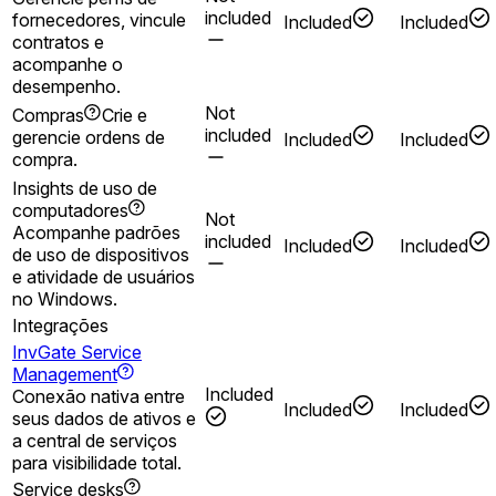
included
fornecedores, vincule
Included
Included
contratos e
acompanhe o
desempenho.
Not
Compras
Crie e
included
gerencie ordens de
Included
Included
compra.
Insights de uso de
computadores
Not
Acompanhe padrões
included
Included
Included
de uso de dispositivos
e atividade de usuários
no Windows.
Integrações
InvGate Service
Management
Included
Conexão nativa entre
Included
Included
seus dados de ativos e
a central de serviços
para visibilidade total.
Service desks