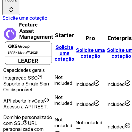
Popular
Solicite uma cotação
Feature
Starter
Pro
Enterpri
Solicite
Solicite uma
Solicite u
uma
cotação
cotação
cotação
Capacidades gerais
Not
Integração SSO
included
Suporte a Single Sign-
Included
Included
On disponível.
Not
API aberta InvGate
included
Included
Included
Acesso à API REST.
Domínio personalizado
Not
Not included
com SSL
URL
included
Included
personalizada com