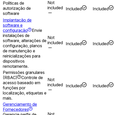
Not
Políticas de
included
autorização de
Included
Included
software
Implantação de
software e
configuração
Envie
instalações de
Not
software, alterações de
included
Included
Included
configuração, planos
de manutenção e
reinicializações para
dispositivos
remotamente.
Permissões granulares
(RBAC)
Controle de
Not
acesso baseado em
included
Included
Included
funções por
localização, etiquetas e
mais.
Gerenciamento de
Fornecedores
Not
Gerencie perfis de