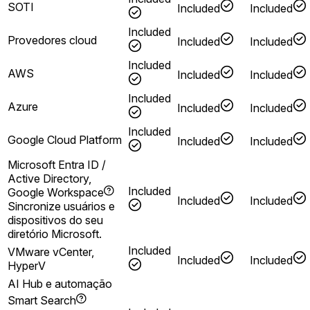
SOTI
Included
Included
Included
Provedores cloud
Included
Included
Included
AWS
Included
Included
Included
Azure
Included
Included
Included
Google Cloud Platform
Included
Included
Microsoft Entra ID /
Active Directory,
Included
Google Workspace
Included
Included
Sincronize usuários e
dispositivos do seu
diretório Microsoft.
Included
VMware vCenter,
Included
Included
HyperV
AI Hub e automação
Smart Search