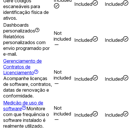
Included
Gere códigos
Included
Included
escaneáveis para
identificação física de
ativos.
Dashboards
personalizados
Not
Relatórios
included
Included
Included
personalizados com
envio programado por
e-mail.
Gerenciamento de
Contratos de
Not
Licenciamento
included
Acompanhe licenças
Included
Included
de software, contratos,
datas de renovação e
conformidade.
Medição de uso de
Not
software
Monitore
included
com que frequência o
Included
Included
software instalado é
realmente utilizado.