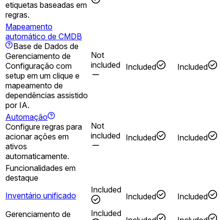
etiquetas baseadas em
regras.
Mapeamento
automático de CMDB
Base de Dados de
Not
Gerenciamento de
included
Configuração com
Included
Included
setup em um clique e
mapeamento de
dependências assistido
por IA.
Automação
Not
Configure regras para
included
acionar ações em
Included
Included
ativos
automaticamente.
Funcionalidades em
destaque
Included
Inventário unificado
Included
Included
Included
Gerenciamento de