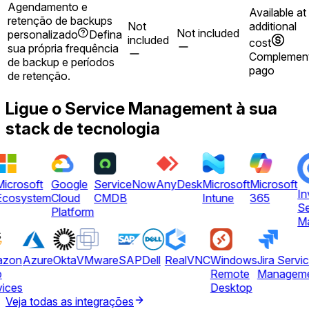
Agendamento e
Available at
retenção de backups
Not
additional
Not included
personalizado
Defina
included
cost
sua própria frequência
Complemen
de backup e períodos
pago
de retenção.
Ligue o Service Management à sua
stack de tecnologia
icrosoft
Google
ServiceNow
AnyDesk
Microsoft
Microsoft
In
Ecosystem
Cloud
CMDB
Intune
365
Se
Platform
M
azon
Azure
Okta
VMware
SAP
Dell
RealVNC
Windows
Jira Servi
b
Remote
Managem
vices
Desktop
Veja todas as integrações