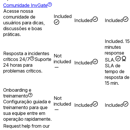
Comunidade InvGate
Acesse nossa
Included
comunidade de
Included
Included
usuários para dicas,
discussões e boas
práticas.
Included. 15
minutes
response
Resposta a incidentes
Not
críticos 24/7
Suporte
SLA.
included
Included
24 horas para
SLA de
problemas críticos.
tempo de
resposta de
15 min.
Onboarding e
treinamento
Not
Configuração guiada e
included
Included
Included
treinamento para que
sua equipe entre em
operação rapidamente.
Request help from our