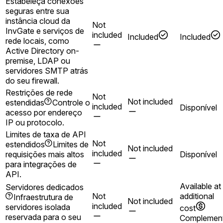
Estabeleça conexões
seguras entre sua
instância cloud da
Not
InvGate e serviços de
included
Included
Included
rede locais, como
Active Directory on-
premise, LDAP ou
servidores SMTP atrás
do seu firewall.
Restrições de rede
Not
Not included
estendidas
Controle o
included
Disponível
acesso por endereço
IP ou protocolo.
Limites de taxa de API
Not
estendidos
Limites de
Not included
included
requisições mais altos
Disponível
para integrações de
API.
Available at
Servidores dedicados
Not
additional
Infraestrutura de
Not included
included
servidores isolada
cost
reservada para o seu
Complemen