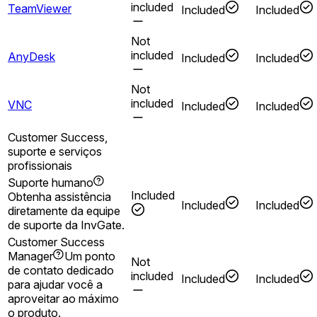
included
TeamViewer
Included
Included
Not
included
AnyDesk
Included
Included
Not
included
VNC
Included
Included
Customer Success,
suporte e serviços
profissionais
Suporte humano
Included
Obtenha assistência
Included
Included
diretamente da equipe
de suporte da InvGate.
Customer Success
Manager
Um ponto
Not
de contato dedicado
included
Included
Included
para ajudar você a
aproveitar ao máximo
o produto.