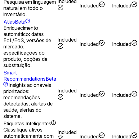
Included
Pesquisa em linguagem
Included
Included
natural em todo o
inventário.
Atlas
Beta
Enriquecimento
automático: datas
Included
EoL/EoS, versões de
Included
Included
mercado,
especificações do
produto, opções de
substituição.
Smart
Recommendations
Beta
Insights acionáveis
Included
priorizados:
Included
Included
recomendações
detectadas, alertas de
saúde, alertas do
sistema.
Etiquetas Inteligentes
Classifique ativos
Included
automaticamente com
Included
Included