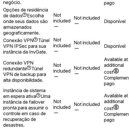
negócio.
pago
Opções de residência
Not
de dados
Escolha
Not included
included
onde seus dados são
Disponível
armazenados
geograficamente.
Not
Conexão VPN
Túnel
Not included
included
VPN IPSec para sua
Disponível
instância da InvGate.
Available at
Conexão VPN
Not
additional
Not included
redundante
Túnel
included
cost
VPN de backup para
Complemen
alta disponibilidade.
pago
Instância de sistema
Available at
em espera ativa
Uma
Not
additional
instância de failover
Not included
included
pronta para assumir o
cost
controle em caso de
Complemen
recuperação de
pago
desastres.