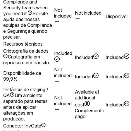
Compliance and
Security teams when
Not
Not included
you need it.
Solicite
included
Disponível
ajuda das nossas
equipes de Compliance
e Segurança quando
precisar.
Recursos técnicos
Criptografia de dados
Included
Criptografia em
Included
Included
repouso e em trânsito.
Not
Disponibilidade de
included
Included
Included
99,9%
Instância de staging /
Available at
QA
Um ambiente
Not
additional
separado para testes
included
cost
Included
antes de aplicar
Complemento
alterações em
pago
produção.
Conector InvGate