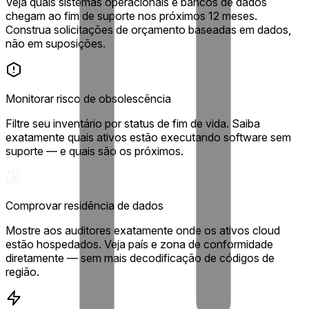
Veja quais sistemas operacionais e bancos de dados
chegam ao fim de suporte nos próximos 12 meses.
Construa solicitações de orçamento baseadas em dados,
não em suposições.
Monitorar risco de obsolescência
Filtre seu inventário por status de fim de vida. Saiba
exatamente quais ativos estão executando software sem
suporte — e quais são os próximos.
Comprovar residência de dados
Mostre aos auditores exatamente onde os ativos cloud
estão hospedados. Veja país e zona de conformidade
diretamente — sem mais decodificação de códigos de
região.