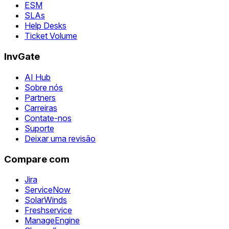
ESM
SLAs
Help Desks
Ticket Volume
InvGate
AI Hub
Sobre nós
Partners
Carreiras
Contate-nos
Suporte
Deixar uma revisão
Compare com
Jira
ServiceNow
SolarWinds
Freshservice
ManageEngine