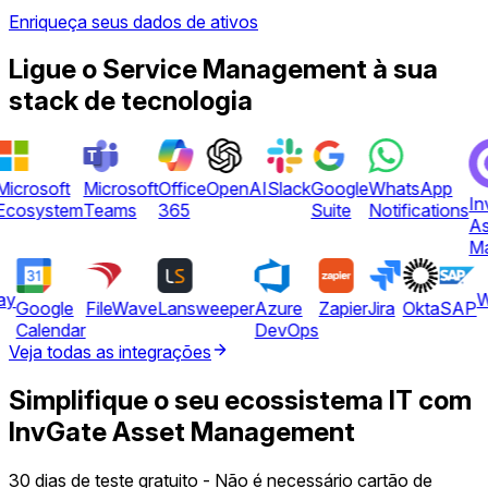
Enriqueça seus dados de ativos
Ligue o Service Management à sua
stack de tecnologia
Microsoft
Microsoft
Office
OpenAI
Slack
Google
WhatsApp
In
Ecosystem
Teams
365
Suite
Notifications
As
Ma
ay
Google
FileWave
Lansweeper
Azure
Zapier
Jira
Okta
SAP
Calendar
DevOps
Veja todas as integrações
Simplifique o seu ecossistema IT com
InvGate Asset Management
30 dias de teste gratuito - Não é necessário cartão de