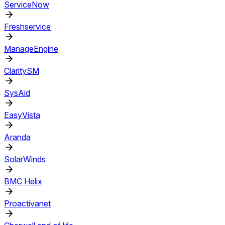
ServiceNow
Freshservice
ManageEngine
ClaritySM
SysAid
EasyVista
Aranda
SolarWinds
BMC Helix
Proactivanet