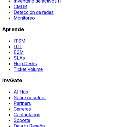
Inventario de activos IT
CMDB
Detección de redes
Monitoreo
Aprende
ITSM
ITIL
ESM
SLAs
Help Desks
Ticket Volume
InvGate
AI Hub
Sobre nosotros
Partners
Carreras
Contáctanos
Soporte
Deja tu Reseña