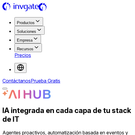
x
x
x
x
Productos
Soluciones
Empresa
Recursos
Precios
Contáctanos
Prueba Gratis
IA integrada en cada capa de tu stack
de IT
Agentes proactivos, automatización basada en eventos y