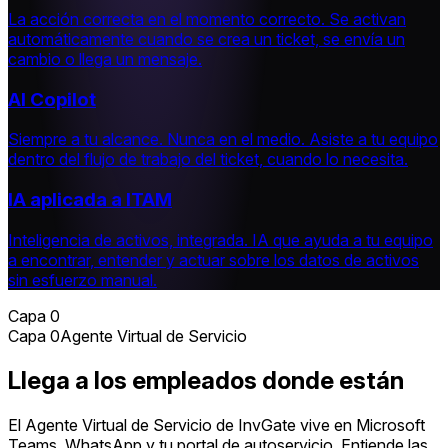
La acción correcta en el momento correcto
.
Se activan
automáticamente cuando se crea un ticket, se envía un
cambio o llega un mensaje.
AI Copilot
Siempre a tu alcance. Nunca en el medio
.
Asiste a tu equipo
dentro del flujo de trabajo del ticket, cuando lo necesita.
IA aplicada a ITAM
Inteligencia de activos, integrada
.
IA que ayuda a tu equipo
a encontrar, entender y actuar sobre los datos de activos
sin esfuerzo manual.
Capa 0
Capa 0
Agente Virtual de Servicio
Llega a los empleados donde están
El Agente Virtual de Servicio de InvGate vive en Microsoft
Teams, WhatsApp y tu portal de autoservicio. Entiende las