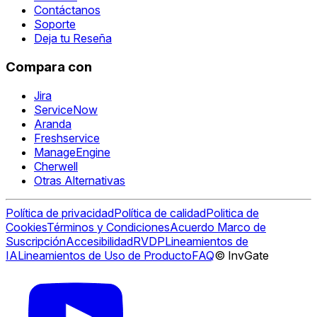
Contáctanos
Soporte
Deja tu Reseña
Compara con
Jira
ServiceNow
Aranda
Freshservice
ManageEngine
Cherwell
Otras Alternativas
Política de privacidad
Política de calidad
Politica de
Cookies
Términos y Condiciones
Acuerdo Marco de
Suscripción
Accesibilidad
RVDP
Lineamientos de
IA
Lineamientos de Uso de Producto
FAQ
© InvGate