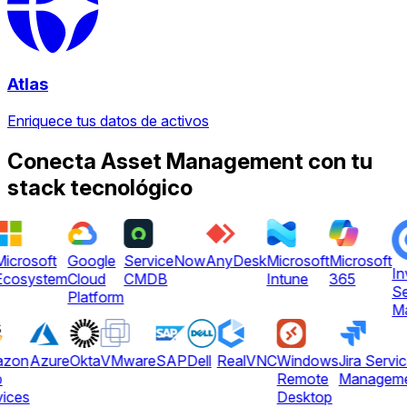
Atlas
Enriquece tus datos de activos
Conecta Asset Management con tu
stack tecnológico
icrosoft
Google
ServiceNow
AnyDesk
Microsoft
Microsoft
In
cosystem
Cloud
CMDB
Intune
365
Se
Platform
Ma
azon
Azure
Okta
VMware
SAP
Dell
RealVNC
Windows
Jira Servi
b
Remote
Managem
vices
Desktop