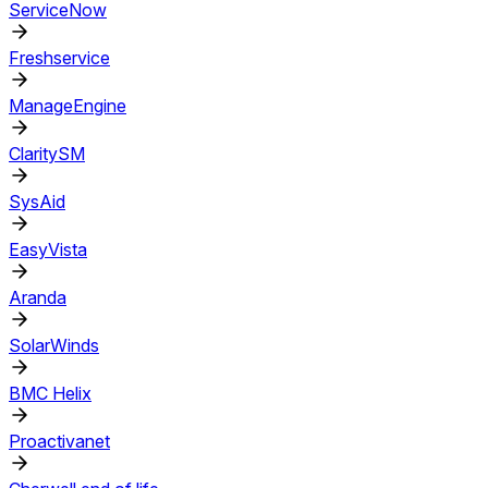
ServiceNow
Freshservice
ManageEngine
ClaritySM
SysAid
EasyVista
Aranda
SolarWinds
BMC Helix
Proactivanet