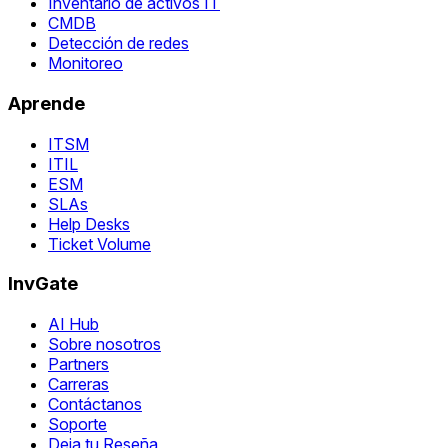
Inventario de activos IT
CMDB
Detección de redes
Monitoreo
Aprende
ITSM
ITIL
ESM
SLAs
Help Desks
Ticket Volume
InvGate
AI Hub
Sobre nosotros
Partners
Carreras
Contáctanos
Soporte
Deja tu Reseña