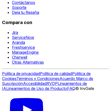
Contáctanos
Soporte
Deja tu Reseña
Compara con
Jira
ServiceNow
Aranda
Freshservice
ManageEngine
Cherwell
Otras Alternativas
Política de privacidad
Política de calidad
Politica de
Cookies
Términos y Condiciones
Acuerdo Marco de
Suscripción
Accesibilidad
RVDP
Lineamientos de
IA
Lineamientos de Uso de Producto
FAQ
© InvGate