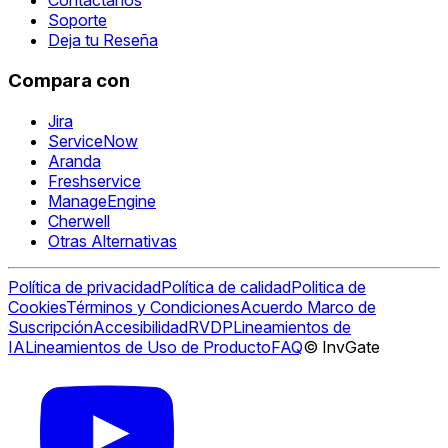
Contáctanos
Soporte
Deja tu Reseña
Compara con
Jira
ServiceNow
Aranda
Freshservice
ManageEngine
Cherwell
Otras Alternativas
Política de privacidad
Política de calidad
Politica de
Cookies
Términos y Condiciones
Acuerdo Marco de
Suscripción
Accesibilidad
RVDP
Lineamientos de
IA
Lineamientos de Uso de Producto
FAQ
© InvGate