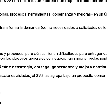
m o SVS) en ITIL 4 es un modelo que explica cómo deben 
onas, procesos, herramientas, gobernanza y mejoras– en un úni
ransforma la demanda (como necesidades o solicitudes de los 
s y procesos, pero aún así tienen dificultades para entregar 
on los objetivos generales del negocio, sin imponer reglas rígi
 Reúne estrategia, entrega, gobernanza y mejora contin
acciones aisladas, el SVS las agrupa bajo un propósito común:
o.
s.