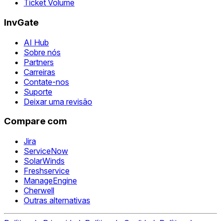
Ticket Volume
InvGate
AI Hub
Sobre nós
Partners
Carreiras
Contate-nos
Suporte
Deixar uma revisão
Compare com
Jira
ServiceNow
SolarWinds
Freshservice
ManageEngine
Cherwell
Outras alternativas