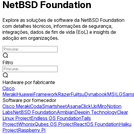
NetBSD Foundation
Explore as soluções de software da NetBSD Foundation
com detalhes técnicos, informações de segurança,
integrações, dados de fim de vida (EoL) e insights de
adoção em organizações.
Filtro
Hardware por fabricante
Cisco
Meraki
Huawei
Framework
Razer
Fujitsu
Dynabook
MSI
LG
Sams
Software por fornecedor
Cisco Meraki
Coda
Smartsheet
Asana
ClickUp
Miro
Notion
Labs
NetBSD Foundation
Armbian
Deepin Technology
Clear
Linux Project
Endless OS Foundation
Tails
Project
Whonix
Qubes OS Project
ReactOS Foundation
Haiku
Project
Raspberry Pi