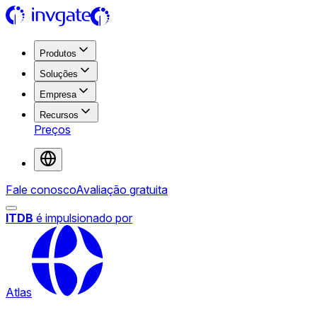
Produtos
Soluções
Empresa
Recursos
Preços
Fale conosco
Avaliação gratuita
ITDB
é impulsionado por
Atlas