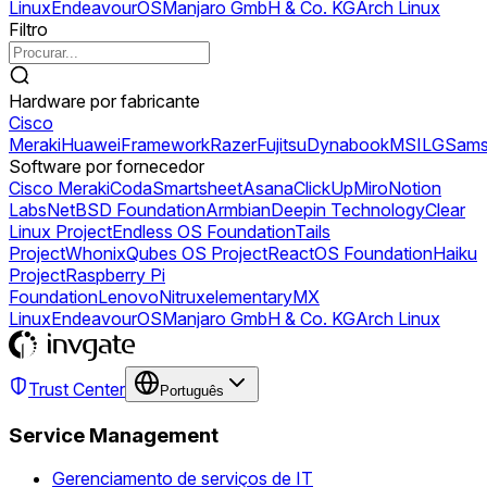
Linux
EndeavourOS
Manjaro GmbH & Co. KG
Arch Linux
Filtro
Hardware por fabricante
Cisco
Meraki
Huawei
Framework
Razer
Fujitsu
Dynabook
MSI
LG
Sams
Software por fornecedor
Cisco Meraki
Coda
Smartsheet
Asana
ClickUp
Miro
Notion
Labs
NetBSD Foundation
Armbian
Deepin Technology
Clear
Linux Project
Endless OS Foundation
Tails
Project
Whonix
Qubes OS Project
ReactOS Foundation
Haiku
Project
Raspberry Pi
Foundation
Lenovo
Nitrux
elementary
MX
Linux
EndeavourOS
Manjaro GmbH & Co. KG
Arch Linux
Trust Center
Português
Service Management
Gerenciamento de serviços de IT