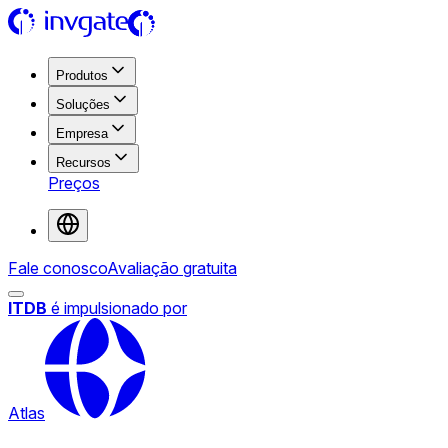
Produtos
Soluções
Empresa
Recursos
Preços
Fale conosco
Avaliação gratuita
ITDB
é impulsionado por
Atlas