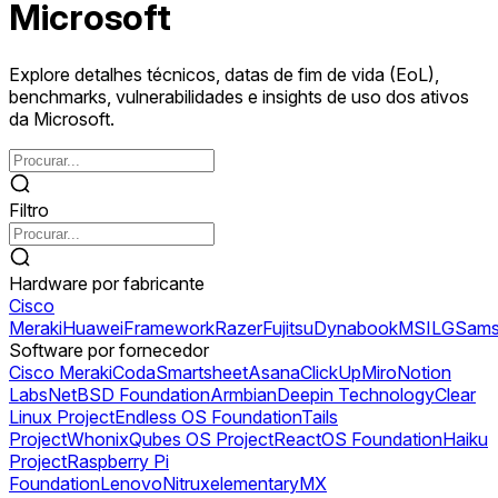
Microsoft
Explore detalhes técnicos, datas de fim de vida (EoL),
benchmarks, vulnerabilidades e insights de uso dos ativos
da Microsoft.
Filtro
Hardware por fabricante
Cisco
Meraki
Huawei
Framework
Razer
Fujitsu
Dynabook
MSI
LG
Sams
Software por fornecedor
Cisco Meraki
Coda
Smartsheet
Asana
ClickUp
Miro
Notion
Labs
NetBSD Foundation
Armbian
Deepin Technology
Clear
Linux Project
Endless OS Foundation
Tails
Project
Whonix
Qubes OS Project
ReactOS Foundation
Haiku
Project
Raspberry Pi
Foundation
Lenovo
Nitrux
elementary
MX