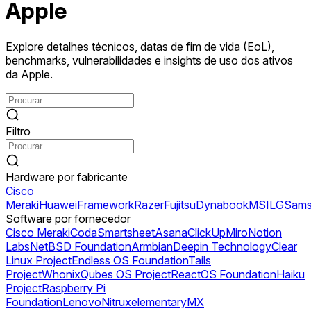
Apple
Explore detalhes técnicos, datas de fim de vida (EoL),
benchmarks, vulnerabilidades e insights de uso dos ativos
da Apple.
Filtro
Hardware por fabricante
Cisco
Meraki
Huawei
Framework
Razer
Fujitsu
Dynabook
MSI
LG
Sams
Software por fornecedor
Cisco Meraki
Coda
Smartsheet
Asana
ClickUp
Miro
Notion
Labs
NetBSD Foundation
Armbian
Deepin Technology
Clear
Linux Project
Endless OS Foundation
Tails
Project
Whonix
Qubes OS Project
ReactOS Foundation
Haiku
Project
Raspberry Pi
Foundation
Lenovo
Nitrux
elementary
MX