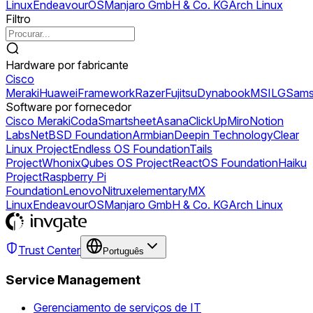
Linux
EndeavourOS
Manjaro GmbH & Co. KG
Arch Linux
Filtro
Hardware por fabricante
Cisco
Meraki
Huawei
Framework
Razer
Fujitsu
Dynabook
MSI
LG
Sams
Software por fornecedor
Cisco Meraki
Coda
Smartsheet
Asana
ClickUp
Miro
Notion
Labs
NetBSD Foundation
Armbian
Deepin Technology
Clear
Linux Project
Endless OS Foundation
Tails
Project
Whonix
Qubes OS Project
ReactOS Foundation
Haiku
Project
Raspberry Pi
Foundation
Lenovo
Nitrux
elementary
MX
Linux
EndeavourOS
Manjaro GmbH & Co. KG
Arch Linux
Trust Center
Português
Service Management
Gerenciamento de serviços de IT