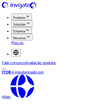
Produtos
Soluções
Empresa
Recursos
Preços
Fale conosco
Avaliação gratuita
ITDB
é impulsionado por
Atlas