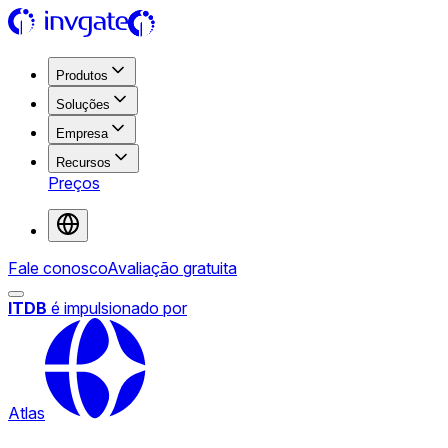
Produtos
Soluções
Empresa
Recursos
Preços
Fale conosco
Avaliação gratuita
ITDB
é impulsionado por
Atlas