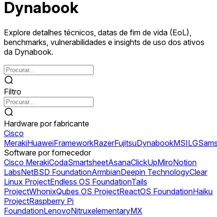
Dynabook
Explore detalhes técnicos, datas de fim de vida (EoL),
benchmarks, vulnerabilidades e insights de uso dos ativos
da Dynabook.
Filtro
Hardware por fabricante
Cisco
Meraki
Huawei
Framework
Razer
Fujitsu
Dynabook
MSI
LG
Sams
Software por fornecedor
Cisco Meraki
Coda
Smartsheet
Asana
ClickUp
Miro
Notion
Labs
NetBSD Foundation
Armbian
Deepin Technology
Clear
Linux Project
Endless OS Foundation
Tails
Project
Whonix
Qubes OS Project
ReactOS Foundation
Haiku
Project
Raspberry Pi
Foundation
Lenovo
Nitrux
elementary
MX