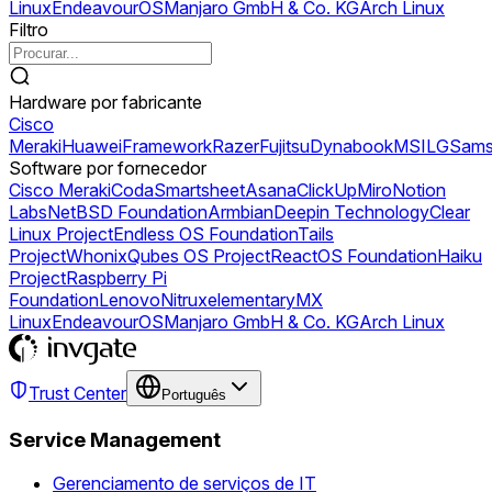
Linux
EndeavourOS
Manjaro GmbH & Co. KG
Arch Linux
Filtro
Hardware por fabricante
Cisco
Meraki
Huawei
Framework
Razer
Fujitsu
Dynabook
MSI
LG
Sams
Software por fornecedor
Cisco Meraki
Coda
Smartsheet
Asana
ClickUp
Miro
Notion
Labs
NetBSD Foundation
Armbian
Deepin Technology
Clear
Linux Project
Endless OS Foundation
Tails
Project
Whonix
Qubes OS Project
ReactOS Foundation
Haiku
Project
Raspberry Pi
Foundation
Lenovo
Nitrux
elementary
MX
Linux
EndeavourOS
Manjaro GmbH & Co. KG
Arch Linux
Trust Center
Português
Service Management
Gerenciamento de serviços de IT