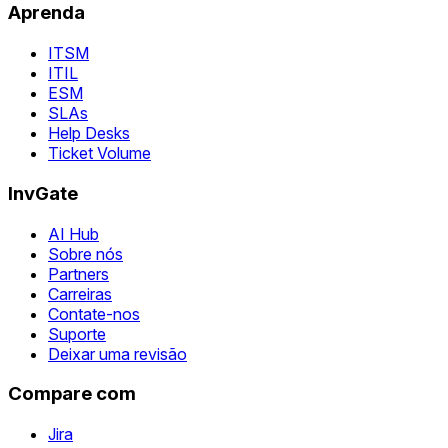
Aprenda
ITSM
ITIL
ESM
SLAs
Help Desks
Ticket Volume
InvGate
AI Hub
Sobre nós
Partners
Carreiras
Contate-nos
Suporte
Deixar uma revisão
Compare com
Jira