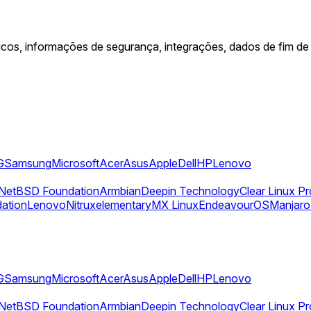
cos, informações de segurança, integrações, dados de fim de
G
Samsung
Microsoft
Acer
Asus
Apple
Dell
HP
Lenovo
NetBSD Foundation
Armbian
Deepin Technology
Clear Linux Pr
dation
Lenovo
Nitrux
elementary
MX Linux
EndeavourOS
Manjaro
G
Samsung
Microsoft
Acer
Asus
Apple
Dell
HP
Lenovo
NetBSD Foundation
Armbian
Deepin Technology
Clear Linux Pr