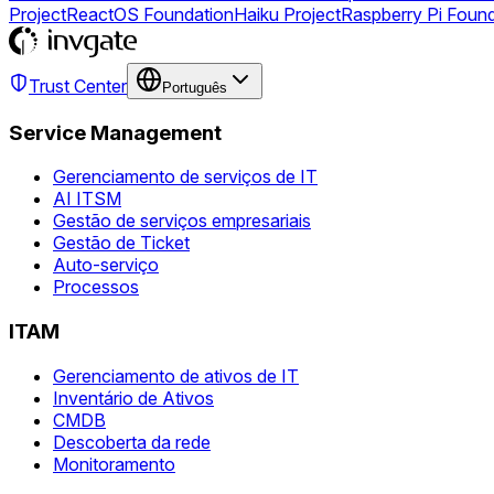
Project
ReactOS Foundation
Haiku Project
Raspberry Pi Foun
Trust Center
Português
Service Management
Gerenciamento de serviços de IT
AI ITSM
Gestão de serviços empresariais
Gestão de Ticket
Auto-serviço
Processos
ITAM
Gerenciamento de ativos de IT
Inventário de Ativos
CMDB
Descoberta da rede
Monitoramento