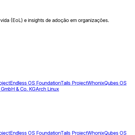
 vida (EoL) e insights de adoção em organizações.
oject
Endless OS Foundation
Tails Project
Whonix
Qubes OS
 GmbH & Co. KG
Arch Linux
oject
Endless OS Foundation
Tails Project
Whonix
Qubes OS