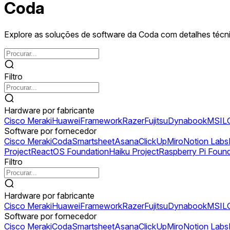
Coda
Explore as soluções de software da Coda com detalhes técni
Filtro
Hardware por fabricante
Cisco Meraki
Huawei
Framework
Razer
Fujitsu
Dynabook
MSI
L
Software por fornecedor
Cisco Meraki
Coda
Smartsheet
Asana
ClickUp
Miro
Notion Labs
Project
ReactOS Foundation
Haiku Project
Raspberry Pi Foun
Filtro
Hardware por fabricante
Cisco Meraki
Huawei
Framework
Razer
Fujitsu
Dynabook
MSI
L
Software por fornecedor
Cisco Meraki
Coda
Smartsheet
Asana
ClickUp
Miro
Notion Labs