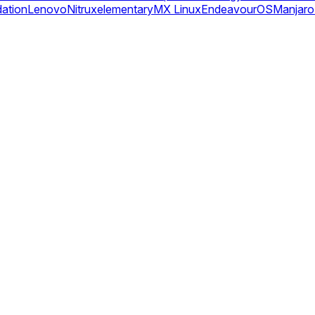
dation
Lenovo
Nitrux
elementary
MX Linux
EndeavourOS
Manjaro