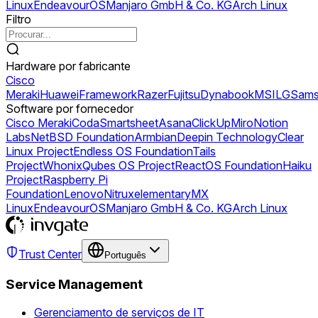
Linux
EndeavourOS
Manjaro GmbH & Co. KG
Arch Linux
Filtro
Hardware por fabricante
Cisco
Meraki
Huawei
Framework
Razer
Fujitsu
Dynabook
MSI
LG
Sams
Software por fornecedor
Cisco Meraki
Coda
Smartsheet
Asana
ClickUp
Miro
Notion
Labs
NetBSD Foundation
Armbian
Deepin Technology
Clear
Linux Project
Endless OS Foundation
Tails
Project
Whonix
Qubes OS Project
ReactOS Foundation
Haiku
Project
Raspberry Pi
Foundation
Lenovo
Nitrux
elementary
MX
Linux
EndeavourOS
Manjaro GmbH & Co. KG
Arch Linux
Trust Center
Português
Service Management
Gerenciamento de serviços de IT