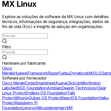
MX Linux
Explore as soluções de software da MX Linux com detalhes
técnicos, informações de segurança, integrações, dados de
fim de vida (EoL) e insights de adoção em organizações.
Filtro
Hardware por fabricante
Cisco
Meraki
Huawei
Framework
Razer
Fujitsu
Dynabook
MSI
LG
Sams
Software por fornecedor
Cisco Meraki
Coda
Smartsheet
Asana
ClickUp
Miro
Notion
Labs
NetBSD Foundation
Armbian
Deepin Technology
Clear
Linux Project
Endless OS Foundation
Tails
Project
Whonix
Qubes OS Project
ReactOS Foundation
Haiku
Project
Raspberry Pi
Foundation
Lenovo
Nitrux
elementary
MX