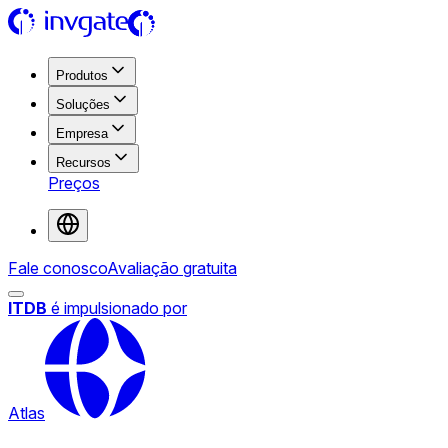
Produtos
Soluções
Empresa
Recursos
Preços
Fale conosco
Avaliação gratuita
ITDB
é impulsionado por
Atlas