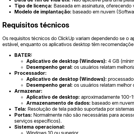
Tipo de licença:
Baseada em assinatura, oferecendo vári
Modelo de implantação:
baseado em nuvem (Softwar
Requisitos técnicos
Os requisitos técnicos do ClickUp variam dependendo se o a
estável, enquanto os aplicativos desktop têm recomendaçõe
BATER:
Aplicativo de desktop (Windows):
4 GB (mínim
Desempenho geral:
os usuários relatam melhor
Processador:
Aplicativo de desktop (Windows):
processador
Desempenho geral:
os usuários relatam melhor
Armazenar:
Aplicativo de desktop:
aproximadamente 100-15
Armazenamento de dados:
baseado em nuvem,
Tela:
Resolução de tela padrão suportada por sistema
Portas:
Normalmente não são necessárias para acesso d
serviços específicos).
Sistema operacional:
Windows 10 ou superior.