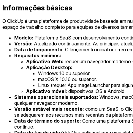
Informações básicas
O ClickUp é uma plataforma de produtividade baseada em nu
espaço de trabalho completo para equipes de diversos taman
Modelo:
Plataforma SaaS com desenvolvimento contí
Versão:
Atualizado continuamente. As principais atuali
Data de lançamento:
O lançamento inicial ocorreu em
Requisitos mínimos:
Aplicativo Web:
requer um navegador moderno (p
Aplicação Desktop:
Windows 10 ou superior.
macOS X 10.16 ou superior.
Linux (requer AppImageLauncher para alguma
Aplicativo móvel:
dispositivos iOS e Android.
Sistemas operacionais suportados:
Windows, macOS,
qualquer navegador moderno.
Versão estável mais recente:
como um SaaS, o Click
se adequarem aos recursos mais recentes da plataform
Data de término do suporte:
Como uma plataforma Saa
contínuo.
Data de fim de vida útil:
Não aplicável para uma plat