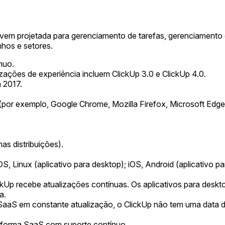
vem projetada para gerenciamento de tarefas, gerenciamento 
hos e setores.
nuo.
zações de experiência incluem ClickUp 3.0 e ClickUp 4.0.
 2017.
or exemplo, Google Chrome, Mozilla Firefox, Microsoft Edge,
s distribuições).
 Linux (aplicativo para desktop); iOS, Android (aplicativo par
Up recebe atualizações contínuas. Os aplicativos para deskto
a.
S em constante atualização, o ClickUp não tem uma data de t
aforma SaaS com suporte contínuo.