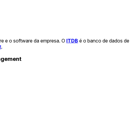
re e o software da empresa. O
ITDB
é o banco de dados de
t
.
nagement