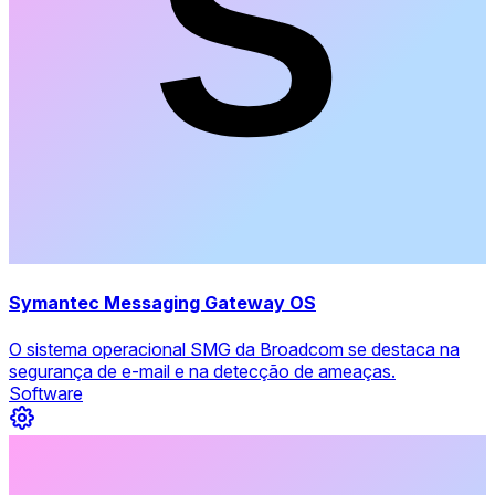
Symantec Messaging Gateway OS
O sistema operacional SMG da Broadcom se destaca na
segurança de e-mail e na detecção de ameaças.
Software