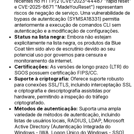
recentes no HTTP/2 (CVE-2023-44487 "rapid reset"
e CVE-2025-8671 "MadeYouReset") representam
riscos de negação de serviço. Uma vulnerabilidade de
bypass de autenticação (SYMSA18331) permitia
anteriormente a execução de comandos CLI sem
autenticação e a modificação de configurações.
Status na lista negra:
Embora não estejam
explicitamente na lista negra, os produtos da Blue
Coat têm sido alvo de escrutínio devido ao seu
potencial uso por governos para censura e
monitoramento da internet.
Certificações:
As versões de longo prazo (LTR) do
SGOS possuem certificação FIPS/CC.
Suporte à criptografia:
Oferece suporte robusto
para conexões SSL/TLS, incluindo interceptação SSL
e criptografia e descriptografia assistidas por
hardware, permitindo a inspeção do tráfego
criptografado.
Métodos de autenticação:
Suporta uma ampla
variedade de métodos de autenticação, incluindo
listas de usuários locais, RADIUS, LDAP, Microsoft
Active Directory (Autenticação Integrada do
Windows - IWA, Logon Único do Windows - SSO),