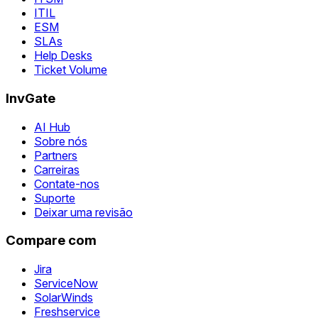
ITIL
ESM
SLAs
Help Desks
Ticket Volume
InvGate
AI Hub
Sobre nós
Partners
Carreiras
Contate-nos
Suporte
Deixar uma revisão
Compare com
Jira
ServiceNow
SolarWinds
Freshservice