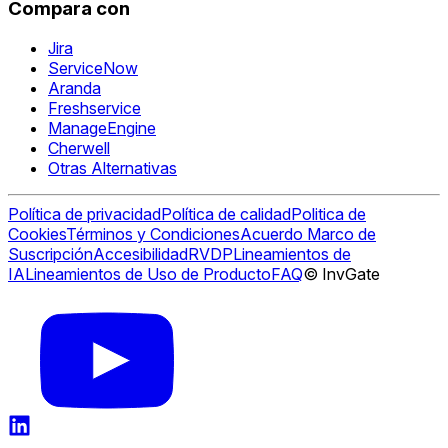
Compara con
Jira
ServiceNow
Aranda
Freshservice
ManageEngine
Cherwell
Otras Alternativas
Política de privacidad
Política de calidad
Politica de
Cookies
Términos y Condiciones
Acuerdo Marco de
Suscripción
Accesibilidad
RVDP
Lineamientos de
IA
Lineamientos de Uso de Producto
FAQ
© InvGate