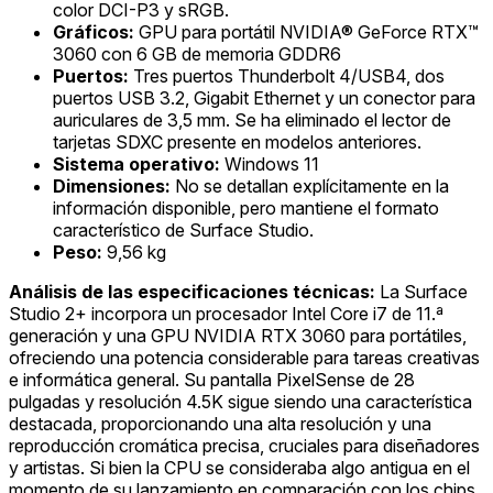
color DCI-P3 y sRGB.
Gráficos:
GPU para portátil NVIDIA® GeForce RTX™
3060 con 6 GB de memoria GDDR6
Puertos:
Tres puertos Thunderbolt 4/USB4, dos
puertos USB 3.2, Gigabit Ethernet y un conector para
auriculares de 3,5 mm. Se ha eliminado el lector de
tarjetas SDXC presente en modelos anteriores.
Sistema operativo:
Windows 11
Dimensiones:
No se detallan explícitamente en la
información disponible, pero mantiene el formato
característico de Surface Studio.
Peso:
9,56 kg
Análisis de las especificaciones técnicas:
La Surface
Studio 2+ incorpora un procesador Intel Core i7 de 11.ª
generación y una GPU NVIDIA RTX 3060 para portátiles,
ofreciendo una potencia considerable para tareas creativas
e informática general. Su pantalla PixelSense de 28
pulgadas y resolución 4.5K sigue siendo una característica
destacada, proporcionando una alta resolución y una
reproducción cromática precisa, cruciales para diseñadores
y artistas. Si bien la CPU se consideraba algo antigua en el
momento de su lanzamiento en comparación con los chips