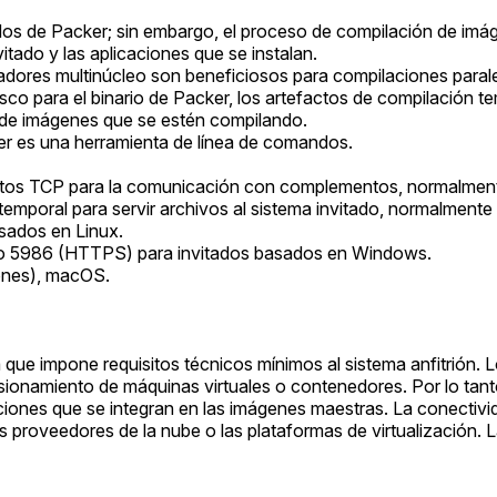
ndos de Packer; sin embargo, el proceso de compilación de i
itado y las aplicaciones que se instalan.
adores multinúcleo son beneficiosos para compilaciones paral
sco para el binario de Packer, los artefactos de compilación te
 de imágenes que se estén compilando.
er es una herramienta de línea de comandos.
rtos TCP para la comunicación con complementos, normalment
emporal para servir archivos al sistema invitado, normalmente
sados en Linux.
o 5986 (HTTPS) para invitados basados en Windows.
iones), macOS.
que impone requisitos técnicos mínimos al sistema anfitrión. L
sionamiento de máquinas virtuales o contenedores. Por lo tanto
caciones que se integran en las imágenes maestras. La conecti
proveedores de la nube o las plataformas de virtualización. La