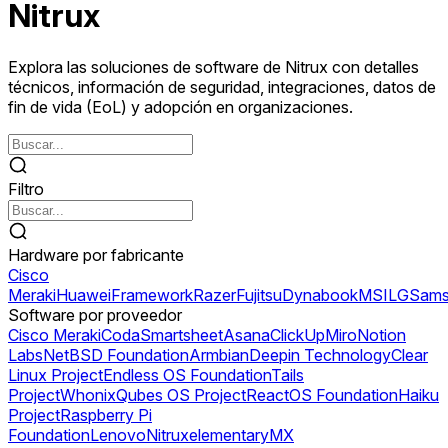
Nitrux
Explora las soluciones de software de Nitrux con detalles
técnicos, información de seguridad, integraciones, datos de
fin de vida (EoL) y adopción en organizaciones.
Filtro
Hardware por fabricante
Cisco
Meraki
Huawei
Framework
Razer
Fujitsu
Dynabook
MSI
LG
Sams
Software por proveedor
Cisco Meraki
Coda
Smartsheet
Asana
ClickUp
Miro
Notion
Labs
NetBSD Foundation
Armbian
Deepin Technology
Clear
Linux Project
Endless OS Foundation
Tails
Project
Whonix
Qubes OS Project
ReactOS Foundation
Haiku
Project
Raspberry Pi
Foundation
Lenovo
Nitrux
elementary
MX