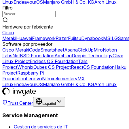
Linux
EndeavourOS
Manjaro GmbH & Co. KG
Arch Linux
Filtro
Hardware por fabricante
Cisco
Meraki
Huawei
Framework
Razer
Fujitsu
Dynabook
MSI
LG
Sams
Software por proveedor
Cisco Meraki
Coda
Smartsheet
Asana
ClickUp
Miro
Notion
Labs
NetBSD Foundation
Armbian
Deepin Technology
Clear
Linux Project
Endless OS Foundation
Tails
Project
Whonix
Qubes OS Project
ReactOS Foundation
Haiku
Project
Raspberry Pi
Foundation
Lenovo
Nitrux
elementary
MX
Linux
EndeavourOS
Manjaro GmbH & Co. KG
Arch Linux
Trust Center
Español
Service Management
Gestión de servicios de IT