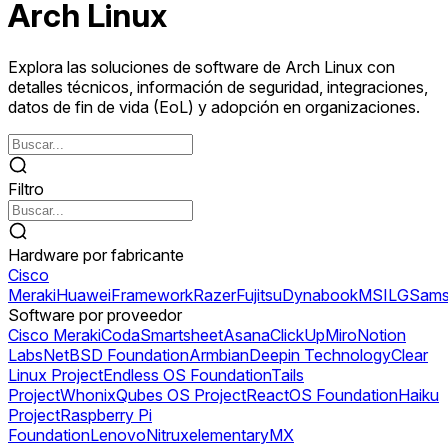
Arch Linux
Explora las soluciones de software de Arch Linux con
detalles técnicos, información de seguridad, integraciones,
datos de fin de vida (EoL) y adopción en organizaciones.
Filtro
Hardware por fabricante
Cisco
Meraki
Huawei
Framework
Razer
Fujitsu
Dynabook
MSI
LG
Sams
Software por proveedor
Cisco Meraki
Coda
Smartsheet
Asana
ClickUp
Miro
Notion
Labs
NetBSD Foundation
Armbian
Deepin Technology
Clear
Linux Project
Endless OS Foundation
Tails
Project
Whonix
Qubes OS Project
ReactOS Foundation
Haiku
Project
Raspberry Pi
Foundation
Lenovo
Nitrux
elementary
MX