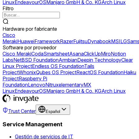
Linux
EndeavourOS
Manjaro GmbH & Co. KG
Arch Linux
Filtro
Hardware por fabricante
Cisco
Meraki
Huawei
Framework
Razer
Fujitsu
Dynabook
MSI
LG
Sams
Software por proveedor
Cisco Meraki
Coda
Smartsheet
Asana
ClickUp
Miro
Notion
Labs
NetBSD Foundation
Armbian
Deepin Technology
Clear
Linux Project
Endless OS Foundation
Tails
Project
Whonix
Qubes OS Project
ReactOS Foundation
Haiku
Project
Raspberry Pi
Foundation
Lenovo
Nitrux
elementary
MX
Linux
EndeavourOS
Manjaro GmbH & Co. KG
Arch Linux
Trust Center
Español
Service Management
Gestión de servicios de IT