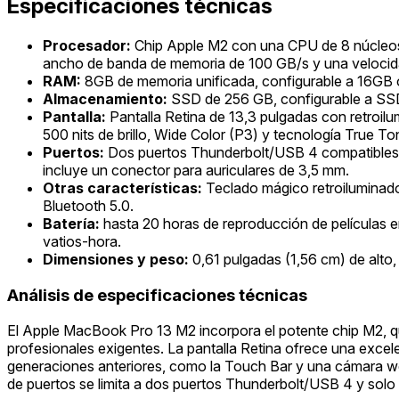
Especificaciones técnicas
Procesador:
Chip Apple M2 con una CPU de 8 núcleos (
ancho de banda de memoria de 100 GB/s y una velocida
RAM:
8GB de memoria unificada, configurable a 16GB
Almacenamiento:
SSD de 256 GB, configurable a SSD
Pantalla:
Pantalla Retina de 13,3 pulgadas con retroil
500 nits de brillo, Wide Color (P3) y tecnología True To
Puertos:
Dos puertos Thunderbolt/USB 4 compatibles c
incluye un conector para auriculares de 3,5 mm.
Otras características:
Teclado mágico retroiluminad
Bluetooth 5.0.
Batería:
hasta 20 horas de reproducción de películas en
vatios-hora.
Dimensiones y peso:
0,61 pulgadas (1,56 cm) de alto,
Análisis de especificaciones técnicas
El Apple MacBook Pro 13 M2 incorpora el potente chip M2, que
profesionales exigentes. La pantalla Retina ofrece una excel
generaciones anteriores, como la Touch Bar y una cámara w
de puertos se limita a dos puertos Thunderbolt/USB 4 y solo 