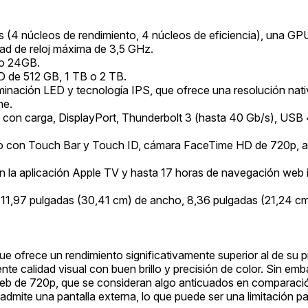
4 núcleos de rendimiento, 4 núcleos de eficiencia), una GPU
d de reloj máxima de 3,5 GHz.
 o 24GB.
 de 512 GB, 1 TB o 2 TB.
uminación LED y tecnología IPS, que ofrece una resolución na
ne.
on carga, DisplayPort, Thunderbolt 3 (hasta 40 Gb/s), USB 
o con Touch Bar y Touch ID, cámara FaceTime HD de 720p, alt
 la aplicación Apple TV y hasta 17 horas de navegación web ina
 11,97 pulgadas (30,41 cm) de ancho, 8,36 pulgadas (21,24 cm)
 ofrece un rendimiento significativamente superior al de su p
ente calidad visual con buen brillo y precisión de color. Sin e
eb de 720p, que se consideran algo anticuados en comparaci
admite una pantalla externa, lo que puede ser una limitación p