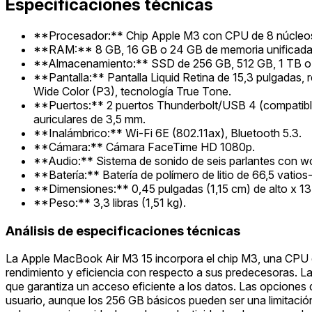
Especificaciones técnicas
**Procesador:** Chip Apple M3 con CPU de 8 núcleos (
**RAM:** 8 GB, 16 GB o 24 GB de memoria unificad
**Almacenamiento:** SSD de 256 GB, 512 GB, 1 TB o
**Pantalla:** Pantalla Liquid Retina de 15,3 pulgadas, 
Wide Color (P3), tecnología True Tone.
**Puertos:** 2 puertos Thunderbolt/USB 4 (compatible
auriculares de 3,5 mm.
**Inalámbrico:** Wi-Fi 6E (802.11ax), Bluetooth 5.3.
**Cámara:** Cámara FaceTime HD 1080p.
**Audio:** Sistema de sonido de seis parlantes con wo
**Batería:** Batería de polímero de litio de 66,5 vatios
**Dimensiones:** 0,45 pulgadas (1,15 cm) de alto x 1
**Peso:** 3,3 libras (1,51 kg).
Análisis de especificaciones técnicas
La Apple MacBook Air M3 15 incorpora el chip M3, una CPU d
rendimiento y eficiencia con respecto a sus predecesoras. 
que garantiza un acceso eficiente a los datos. Las opcione
usuario, aunque los 256 GB básicos pueden ser una limitación 