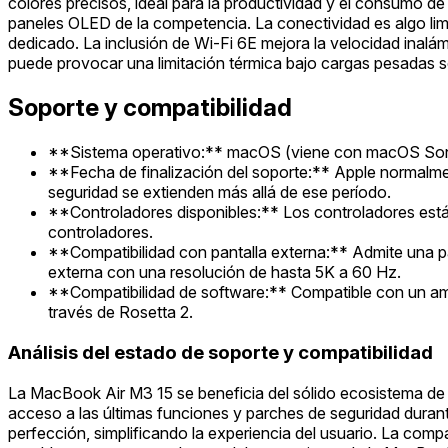
colores precisos, ideal para la productividad y el consumo 
paneles OLED de la competencia. La conectividad es algo lim
dedicado. La inclusión de Wi-Fi 6E mejora la velocidad inalám
puede provocar una limitación térmica bajo cargas pesadas s
Soporte y compatibilidad
**Sistema operativo:** macOS (viene con macOS Sono
**Fecha de finalización del soporte:** Apple normalmen
seguridad se extienden más allá de ese período.
**Controladores disponibles:** Los controladores está
controladores.
**Compatibilidad con pantalla externa:** Admite una pa
externa con una resolución de hasta 5K a 60 Hz.
**Compatibilidad de software:** Compatible con un ampl
través de Rosetta 2.
Análisis del estado de soporte y compatibilidad
La MacBook Air M3 15 se beneficia del sólido ecosistema de s
acceso a las últimas funciones y parches de seguridad durant
perfección, simplificando la experiencia del usuario. La com