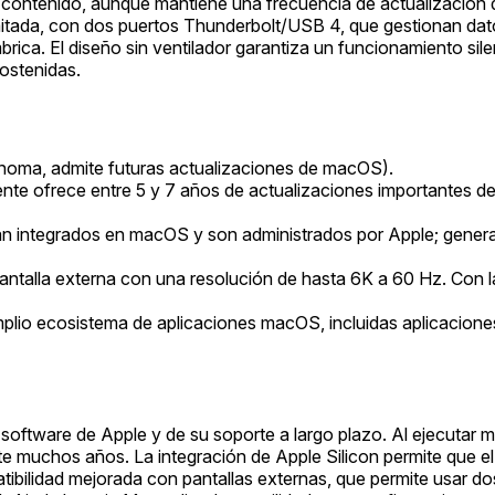
de contenido, aunque mantiene una frecuencia de actualización
itada, con dos puertos Thunderbolt/USB 4, que gestionan dato
brica. El diseño sin ventilador garantiza un funcionamiento sile
ostenidas.
ma, admite futuras actualizaciones de macOS).
te ofrece entre 5 y 7 años de actualizaciones importantes de
n integrados en macOS y son administrados por Apple; general
ntalla externa con una resolución de hasta 6K a 60 Hz. Con la 
io ecosistema de aplicaciones macOS, incluidas aplicaciones 
oftware de Apple y de su soporte a largo plazo. Al ejecutar m
e muchos años. La integración de Apple Silicon permite que el 
patibilidad mejorada con pantallas externas, que permite usar 