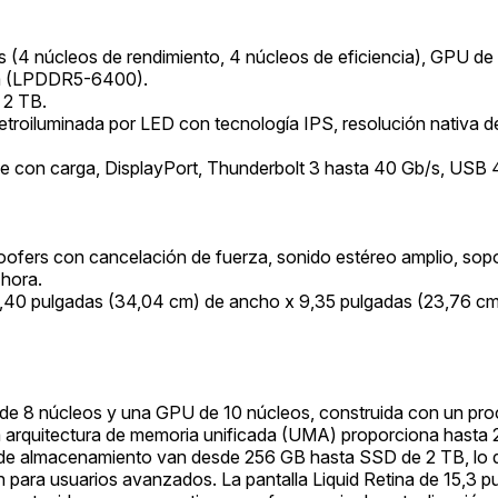
4 núcleos de rendimiento, 4 núcleos de eficiencia), GPU de 
a (LPDDR5-6400).
 2 TB.
retroiluminada por LED con tecnología IPS, resolución nativa de
 con carga, DisplayPort, Thunderbolt 3 hasta 40 Gb/s, USB 
ofers con cancelación de fuerza, sonido estéreo amplio, sopo
-hora.
3,40 pulgadas (34,04 cm) de ancho x 9,35 pulgadas (23,76 cm
e 8 núcleos y una GPU de 10 núcleos, construida con un proc
La arquitectura de memoria unificada (UMA) proporciona hasta
s de almacenamiento van desde 256 GB hasta SSD de 2 TB, lo qu
para usuarios avanzados. La pantalla Liquid Retina de 15,3 pulg