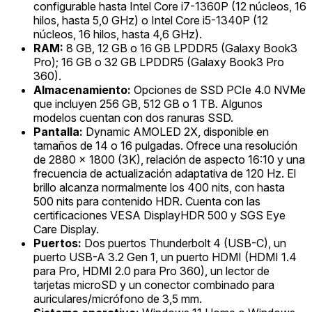
configurable hasta Intel Core i7-1360P (12 núcleos, 16
hilos, hasta 5,0 GHz) o Intel Core i5-1340P (12
núcleos, 16 hilos, hasta 4,6 GHz).
RAM:
8 GB, 12 GB o 16 GB LPDDR5 (Galaxy Book3
Pro); 16 GB o 32 GB LPDDR5 (Galaxy Book3 Pro
360).
Almacenamiento:
Opciones de SSD PCIe 4.0 NVMe
que incluyen 256 GB, 512 GB o 1 TB. Algunos
modelos cuentan con dos ranuras SSD.
Pantalla:
Dynamic AMOLED 2X, disponible en
tamaños de 14 o 16 pulgadas. Ofrece una resolución
de 2880 x 1800 (3K), relación de aspecto 16:10 y una
frecuencia de actualización adaptativa de 120 Hz. El
brillo alcanza normalmente los 400 nits, con hasta
500 nits para contenido HDR. Cuenta con las
certificaciones VESA DisplayHDR 500 y SGS Eye
Care Display.
Puertos:
Dos puertos Thunderbolt 4 (USB-C), un
puerto USB-A 3.2 Gen 1, un puerto HDMI (HDMI 1.4
para Pro, HDMI 2.0 para Pro 360), un lector de
tarjetas microSD y un conector combinado para
auriculares/micrófono de 3,5 mm.