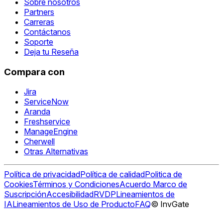
Sobre nosotros
Partners
Carreras
Contáctanos
Soporte
Deja tu Reseña
Compara con
Jira
ServiceNow
Aranda
Freshservice
ManageEngine
Cherwell
Otras Alternativas
Política de privacidad
Política de calidad
Politica de
Cookies
Términos y Condiciones
Acuerdo Marco de
Suscripción
Accesibilidad
RVDP
Lineamientos de
IA
Lineamientos de Uso de Producto
FAQ
© InvGate