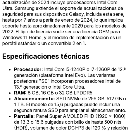
actualización de 2024 incluye procesadores Intel Core
Ultra. Samsung extiende el soporte de actualizaciones de
seguridad para sus dispositivos Galaxy, incluida esta serie,
hasta por 7 años a partir de enero de 2024, lo que implica
soporte hasta aproximadamente 2029 para los modelos de
2022. El tipo de licencia suele ser una licencia OEM para
Windows 11 Home, y el modelo de implementación es un
portátil estándar o un convertible 2 en 1.
Especificaciones técnicas
Procesador:
Intel Core i5-1240P o i7-1260P de 12.ª
generación (plataforma Intel Evo). Las variantes
posteriores "SE" incorporan procesadores Intel de
13.ª generación o Intel Core Ultra.
RAM:
8 GB, 16 GB o 32 GB LPDDR5.
Almacenamiento:
SSD NVMe de 256 GB, 512 GB o
1 TB. El modelo de 15,6 pulgadas puede incluir una
segunda ranura SSD para ampliar el almacenamiento.
Pantalla:
Panel Super AMOLED FHD (1920 x 1080)
de 13,3 o 15,6 pulgadas con brillo de hasta 500 nits
(HDR), volumen de color DCI-P3 del 120 % y relación