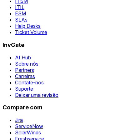
ITSM
ITIL
ESM
SLAs
Help Desks
Ticket Volume
InvGate
AI Hub
Sobre nós
Partners
Carreiras
Contate-nos
Suporte
Deixar uma revisão
Compare com
Jira
ServiceNow
SolarWinds
Freshservice