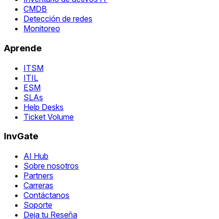
CMDB
Detección de redes
Monitoreo
Aprende
ITSM
ITIL
ESM
SLAs
Help Desks
Ticket Volume
InvGate
AI Hub
Sobre nosotros
Partners
Carreras
Contáctanos
Soporte
Deja tu Reseña