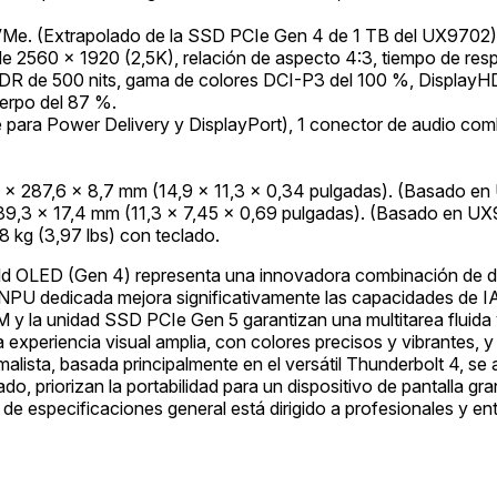
e. (Extrapolado de la SSD PCIe Gen 4 de 1 TB del UX9702)
e 2560 x 1920 (2,5K), relación de aspecto 4:3, tiempo de res
DR de 500 nits, gama de colores DCI-P3 del 100 %, DisplayHD
uerpo del 87 %.
para Power Delivery y DisplayPort), 1 conector de audio co
 287,6 x 8,7 mm (14,9 x 11,3 x 0,34 pulgadas). (Basado e
,3 x 17,4 mm (11,3 x 7,45 x 0,69 pulgadas). (Basado en U
8 kg (3,97 lbs) con teclado.
d OLED (Gen 4) representa una innovadora combinación de di
a NPU dedicada mejora significativamente las capacidades de 
y la unidad SSD PCIe Gen 5 garantizan una multitarea fluida y
na experiencia visual amplia, con colores precisos y vibrantes,
imalista, basada principalmente en el versátil Thunderbolt 4, se
do, priorizan la portabilidad para un dispositivo de pantalla g
l de especificaciones general está dirigido a profesionales y e