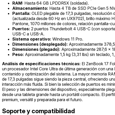
RAM:
Hasta 64 GB LPDDR5X (soldada).
Almacenamiento:
Hasta 4 TB de SSD PCIe Gen 5 NVM
Pantalla:
OLED plegable de 17,3 pulgadas, resolución d
(actualizada desde 60 Hz en UX9702), brillo máximo H
Pantone, 1070 millones de colores, relación pantalla-c
Puertos:
2 puertos Thunderbolt 4 USB-C (con soporte 
USB-C a USB-A.
Sistema operativo:
Windows 11 Pro.
Dimensiones (desplegado):
Aproximadamente 378,5 x
Dimensiones (plegado):
Aproximadamente 287,6 x 189
Peso:
Aproximadamente 1,5 kg (3,31 lbs) sin teclado, 1,
Análisis de especificaciones técnicas:
El ZenBook 17 Fol
un procesador Intel Core Ultra de última generación con un
contenido y optimización del sistema. La mayor memoria RAM 
de 17,3 pulgadas sigue siendo la pieza central, ofreciendo u
interacción más fluida. Si bien la selección de puertos es min
El peso y las dimensiones del dispositivo, especialmente plega
desde una tableta grande hasta un portátil compacto. El perfi
premium, versátil y preparada para el futuro.
Soporte y compatibilidad