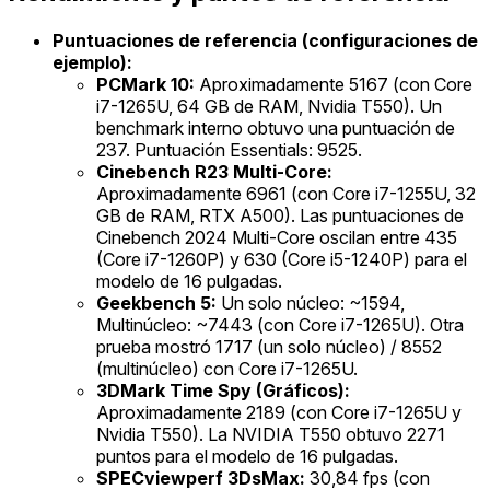
Puntuaciones de referencia (configuraciones de
ejemplo):
PCMark 10:
Aproximadamente 5167 (con Core
i7-1265U, 64 GB de RAM, Nvidia T550). Un
benchmark interno obtuvo una puntuación de
237. Puntuación Essentials: 9525.
Cinebench R23 Multi-Core:
Aproximadamente 6961 (con Core i7-1255U, 32
GB de RAM, RTX A500). Las puntuaciones de
Cinebench 2024 Multi-Core oscilan entre 435
(Core i7-1260P) y 630 (Core i5-1240P) para el
modelo de 16 pulgadas.
Geekbench 5:
Un solo núcleo: ~1594,
Multinúcleo: ~7443 (con Core i7-1265U). Otra
prueba mostró 1717 (un solo núcleo) / 8552
(multinúcleo) con Core i7-1265U.
3DMark Time Spy (Gráficos):
Aproximadamente 2189 (con Core i7-1265U y
Nvidia T550). La NVIDIA T550 obtuvo 2271
puntos para el modelo de 16 pulgadas.
SPECviewperf 3DsMax:
30,84 fps (con