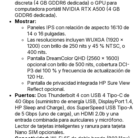
discreta (4 GB GDDR6 dedicada) o GPU para
computadora portátil NVIDIA RTX A500 (4 GB
GDDR6 dedicada).
Mostrar:
Paneles IPS con relación de aspecto 16:10 de
14 o 16 pulgadas.
Las resoluciones incluyen WUXGA (1920 x
1200) con brillo de 250 nits y 45 % NTSC, o
400 nits.
Pantalla DreamColor QHD (2560 x 1600)
opcional con brillo de 500 nits, cobertura DCI-
P3 del 100 % y frecuencia de actualización de
120 Hz.
Pantalla de privacidad integrada HP Sure View
Reflect opcional.
Puertos:
Dos Thunderbolt 4 con USB 4 Tipo-C de
40 Gbps (suministro de energía USB, DisplayPort 1.4,
HP Sleep and Charge), dos SuperSpeed USB Tipo-A
de 5 Gbps (uno de carga), un HDMI 2.0b y una
entrada combinada para auriculares y micrófono.
Lector de tarjetas inteligentes y ranura para tarjeta
Nano SIM opcionales.