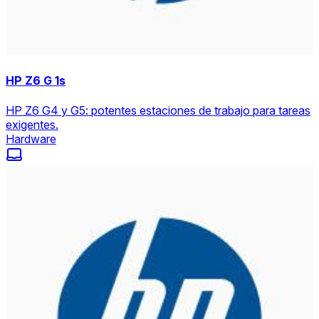
HP Z6 G 1s
HP Z6 G4 y G5: potentes estaciones de trabajo para tareas
exigentes.
Hardware