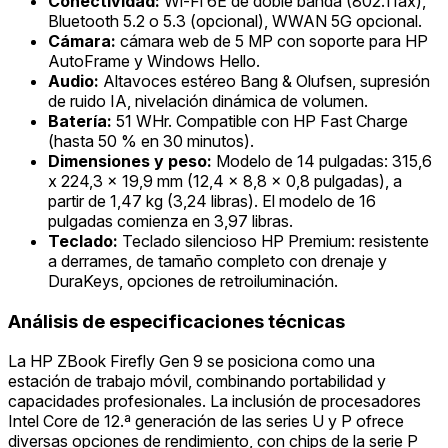
Conectividad:
Wi-Fi 6E de doble banda (802.11ax),
Bluetooth 5.2 o 5.3 (opcional), WWAN 5G opcional.
Cámara:
cámara web de 5 MP con soporte para HP
AutoFrame y Windows Hello.
Audio:
Altavoces estéreo Bang & Olufsen, supresión
de ruido IA, nivelación dinámica de volumen.
Batería:
51 WHr. Compatible con HP Fast Charge
(hasta 50 % en 30 minutos).
Dimensiones y peso:
Modelo de 14 pulgadas: 315,6
x 224,3 x 19,9 mm (12,4 x 8,8 x 0,8 pulgadas), a
partir de 1,47 kg (3,24 libras). El modelo de 16
pulgadas comienza en 3,97 libras.
Teclado:
Teclado silencioso HP Premium: resistente
a derrames, de tamaño completo con drenaje y
DuraKeys, opciones de retroiluminación.
Análisis de especificaciones técnicas
La HP ZBook Firefly Gen 9 se posiciona como una
estación de trabajo móvil, combinando portabilidad y
capacidades profesionales. La inclusión de procesadores
Intel Core de 12.ª generación de las series U y P ofrece
diversas opciones de rendimiento, con chips de la serie P