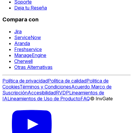
Soporte
Deja tu Reseña
Compara con
Jira
ServiceNow
Aranda
Freshservice
ManageEngine
Cherwell
Otras Alternativas
Política de privacidad
Política de calidad
Politica de
Cookies
Términos y Condiciones
Acuerdo Marco de
Suscripción
Accesibilidad
RVDP
Lineamientos de
IA
Lineamientos de Uso de Producto
FAQ
© InvGate