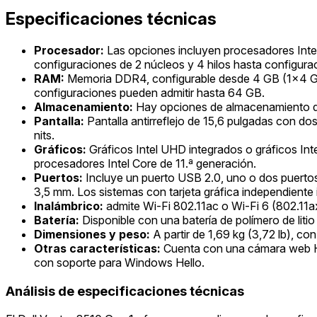
Especificaciones técnicas
Procesador:
Las opciones incluyen procesadores Intel C
configuraciones de 2 núcleos y 4 hilos hasta configurac
RAM:
Memoria DDR4, configurable desde 4 GB (1x4 GB
configuraciones pueden admitir hasta 64 GB.
Almacenamiento:
Hay opciones de almacenamiento du
Pantalla:
Pantalla antirreflejo de 15,6 pulgadas con d
nits.
Gráficos:
Gráficos Intel UHD integrados o gráficos I
procesadores Intel Core de 11.ª generación.
Puertos:
Incluye un puerto USB 2.0, uno o dos puertos
3,5 mm. Los sistemas con tarjeta gráfica independiente
Inalámbrico:
admite Wi-Fi 802.11ac o Wi-Fi 6 (802.11ax
Batería:
Disponible con una batería de polímero de lit
Dimensiones y peso:
A partir de 1,69 kg (3,72 lb), co
Otras características:
Cuenta con una cámara web HD, 
con soporte para Windows Hello.
Análisis de especificaciones técnicas