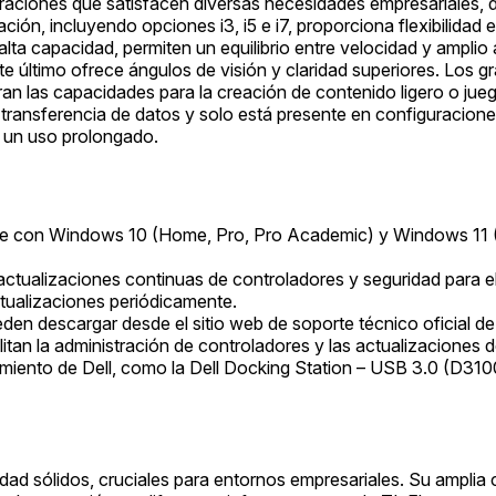
raciones que satisfacen diversas necesidades empresariales, 
ación, incluyendo opciones i3, i5 e i7, proporciona flexibilida
 capacidad, permiten un equilibrio entre velocidad y amplio 
último ofrece ángulos de visión y claridad superiores. Los grá
 las capacidades para la creación de contenido ligero o jueg
a transferencia de datos y solo está presente en configuracion
ra un uso prolongado.
e con Windows 10 (Home, Pro, Pro Academic) y Windows 11
actualizaciones continuas de controladores y seguridad para 
actualizaciones periódicamente.
den descargar desde el sitio web de soporte técnico oficial 
litan la administración de controladores y las actualizaciones d
iento de Dell, como la Dell Docking Station – USB 3.0 (D3100
idad sólidos, cruciales para entornos empresariales. Su amplia