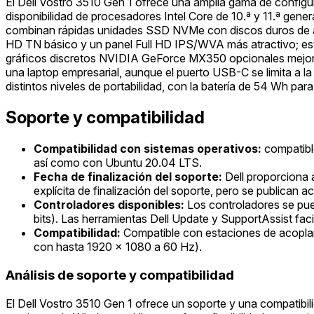
El Dell Vostro 3510 Gen 1 ofrece una amplia gama de configu
disponibilidad de procesadores Intel Core de 10.ª y 11.ª gener
combinan rápidas unidades SSD NVMe con discos duros de alta
HD TN básico y un panel Full HD IPS/WVA más atractivo; este 
gráficos discretos NVIDIA GeForce MX350 opcionales mejoran
una laptop empresarial, aunque el puerto USB-C se limita a l
distintos niveles de portabilidad, con la batería de 54 Wh pa
Soporte y compatibilidad
Compatibilidad con sistemas operativos:
compatibl
así como con Ubuntu 20.04 LTS.
Fecha de finalización del soporte:
Dell proporciona 
explícita de finalización del soporte, pero se publican 
Controladores disponibles:
Los controladores se pue
bits). Las herramientas Dell Update y SupportAssist faci
Compatibilidad:
Compatible con estaciones de acoplam
con hasta 1920 x 1080 a 60 Hz).
Análisis de soporte y compatibilidad
El Dell Vostro 3510 Gen 1 ofrece un soporte y una compatibil