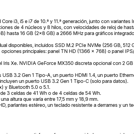
ore i3, i5 e i7 de 10.ª y 11.ª generación, junto con variantes 
iones de 4 núcleos y 8 hilos, con velocidades de reloj de has
) hasta 16 GB (2x8 GB) a 2666 MHz para gráficos integrados
al disponibles, incluidos SSD M.2 PCIe NVMe (256 GB, 512 GB
os opciones principales: panel TN HD (1366 x 768) o panel IP
ntel Iris Xe. NVIDIA GeForce MX350 discreta opcional con 2 
 USB 3.2 Gen 1 Tipo-A, un puerto HDMI 1.4, un puerto Etherne
 incluyen un puerto USB 3.2 Gen 1 Tipo-C (solo para datos).
) y Bluetooth 5.0 o 5.1.
io de 3 celdas de 41 Wh o de 4 celdas de 54 Wh.
n una altura que varía entre 17,5 mm y 18,9 mm.
parlantes estéreo, un teclado resistente a derrames y un tecl