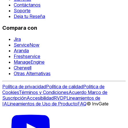
Contáctanos
Soporte
Deja tu Reseña
Compara con
Jira
ServiceNow
Aranda
Freshservice
ManageEngine
Cherwell
Otras Alternativas
Política de privacidad
Política de calidad
Politica de
Cookies
Términos y Condiciones
Acuerdo Marco de
Suscripción
Accesibilidad
RVDP
Lineamientos de
IA
Lineamientos de Uso de Producto
FAQ
© InvGate