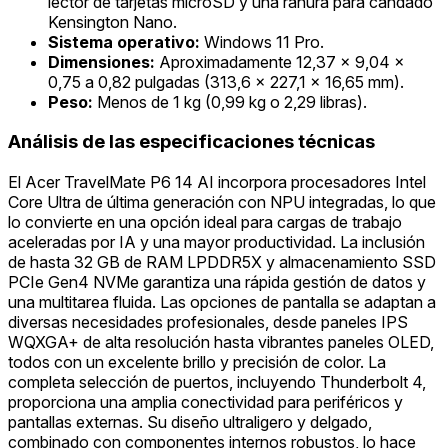
lector de tarjetas microSD y una ranura para candado
Kensington Nano.
Sistema operativo:
Windows 11 Pro.
Dimensiones:
Aproximadamente 12,37 x 9,04 x
0,75 a 0,82 pulgadas (313,6 x 227,1 x 16,65 mm).
Peso:
Menos de 1 kg (0,99 kg o 2,29 libras).
Análisis de las especificaciones técnicas
El Acer TravelMate P6 14 AI incorpora procesadores Intel
Core Ultra de última generación con NPU integradas, lo que
lo convierte en una opción ideal para cargas de trabajo
aceleradas por IA y una mayor productividad. La inclusión
de hasta 32 GB de RAM LPDDR5X y almacenamiento SSD
PCIe Gen4 NVMe garantiza una rápida gestión de datos y
una multitarea fluida. Las opciones de pantalla se adaptan a
diversas necesidades profesionales, desde paneles IPS
WQXGA+ de alta resolución hasta vibrantes paneles OLED,
todos con un excelente brillo y precisión de color. La
completa selección de puertos, incluyendo Thunderbolt 4,
proporciona una amplia conectividad para periféricos y
pantallas externas. Su diseño ultraligero y delgado,
combinado con componentes internos robustos, lo hace