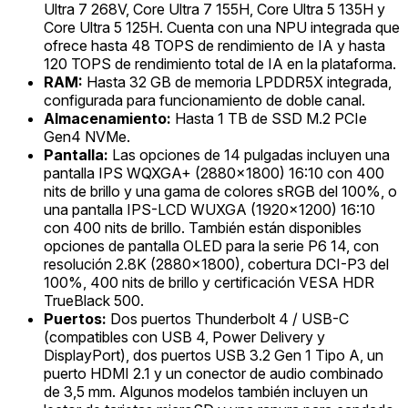
Ultra 7 268V, Core Ultra 7 155H, Core Ultra 5 135H y
Core Ultra 5 125H. Cuenta con una NPU integrada que
ofrece hasta 48 TOPS de rendimiento de IA y hasta
120 TOPS de rendimiento total de IA en la plataforma.
RAM:
Hasta 32 GB de memoria LPDDR5X integrada,
configurada para funcionamiento de doble canal.
Almacenamiento:
Hasta 1 TB de SSD M.2 PCIe
Gen4 NVMe.
Pantalla:
Las opciones de 14 pulgadas incluyen una
pantalla IPS WQXGA+ (2880x1800) 16:10 con 400
nits de brillo y una gama de colores sRGB del 100%, o
una pantalla IPS-LCD WUXGA (1920x1200) 16:10
con 400 nits de brillo. También están disponibles
opciones de pantalla OLED para la serie P6 14, con
resolución 2.8K (2880x1800), cobertura DCI-P3 del
100%, 400 nits de brillo y certificación VESA HDR
TrueBlack 500.
Puertos:
Dos puertos Thunderbolt 4 / USB-C
(compatibles con USB 4, Power Delivery y
DisplayPort), dos puertos USB 3.2 Gen 1 Tipo A, un
puerto HDMI 2.1 y un conector de audio combinado
de 3,5 mm. Algunos modelos también incluyen un