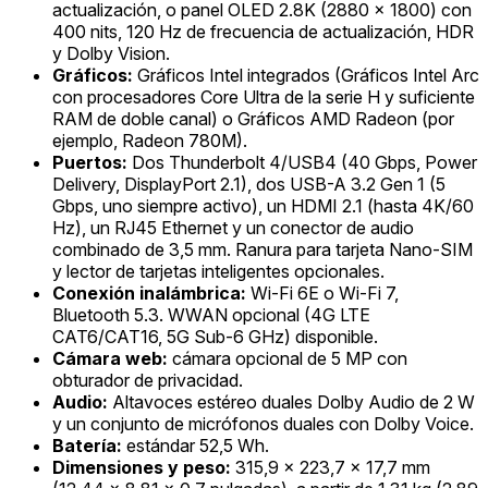
actualización, o panel OLED 2.8K (2880 x 1800) con
400 nits, 120 Hz de frecuencia de actualización, HDR
y Dolby Vision.
Gráficos:
Gráficos Intel integrados (Gráficos Intel Arc
con procesadores Core Ultra de la serie H y suficiente
RAM de doble canal) o Gráficos AMD Radeon (por
ejemplo, Radeon 780M).
Puertos:
Dos Thunderbolt 4/USB4 (40 Gbps, Power
Delivery, DisplayPort 2.1), dos USB-A 3.2 Gen 1 (5
Gbps, uno siempre activo), un HDMI 2.1 (hasta 4K/60
Hz), un RJ45 Ethernet y un conector de audio
combinado de 3,5 mm. Ranura para tarjeta Nano-SIM
y lector de tarjetas inteligentes opcionales.
Conexión inalámbrica:
Wi-Fi 6E o Wi-Fi 7,
Bluetooth 5.3. WWAN opcional (4G LTE
CAT6/CAT16, 5G Sub-6 GHz) disponible.
Cámara web:
cámara opcional de 5 MP con
obturador de privacidad.
Audio:
Altavoces estéreo duales Dolby Audio de 2 W
y un conjunto de micrófonos duales con Dolby Voice.
Batería:
estándar 52,5 Wh.
Dimensiones y peso:
315,9 x 223,7 x 17,7 mm