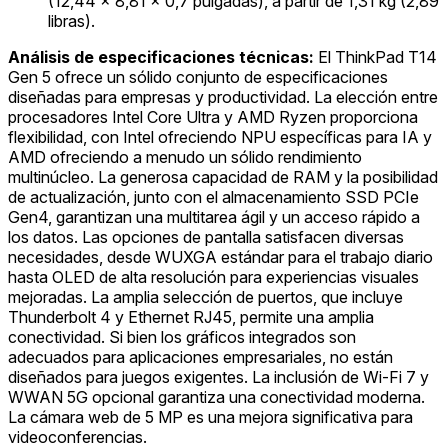
(12,44 x 8,81 x 0,7 pulgadas), a partir de 1,31 kg (2,89
libras).
Análisis de especificaciones técnicas:
El ThinkPad T14
Gen 5 ofrece un sólido conjunto de especificaciones
diseñadas para empresas y productividad. La elección entre
procesadores Intel Core Ultra y AMD Ryzen proporciona
flexibilidad, con Intel ofreciendo NPU específicas para IA y
AMD ofreciendo a menudo un sólido rendimiento
multinúcleo. La generosa capacidad de RAM y la posibilidad
de actualización, junto con el almacenamiento SSD PCIe
Gen4, garantizan una multitarea ágil y un acceso rápido a
los datos. Las opciones de pantalla satisfacen diversas
necesidades, desde WUXGA estándar para el trabajo diario
hasta OLED de alta resolución para experiencias visuales
mejoradas. La amplia selección de puertos, que incluye
Thunderbolt 4 y Ethernet RJ45, permite una amplia
conectividad. Si bien los gráficos integrados son
adecuados para aplicaciones empresariales, no están
diseñados para juegos exigentes. La inclusión de Wi-Fi 7 y
WWAN 5G opcional garantiza una conectividad moderna.
La cámara web de 5 MP es una mejora significativa para
videoconferencias.