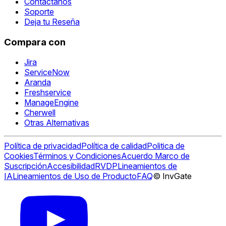
Contáctanos
Soporte
Deja tu Reseña
Compara con
Jira
ServiceNow
Aranda
Freshservice
ManageEngine
Cherwell
Otras Alternativas
Política de privacidad
Política de calidad
Politica de
Cookies
Términos y Condiciones
Acuerdo Marco de
Suscripción
Accesibilidad
RVDP
Lineamientos de
IA
Lineamientos de Uso de Producto
FAQ
© InvGate