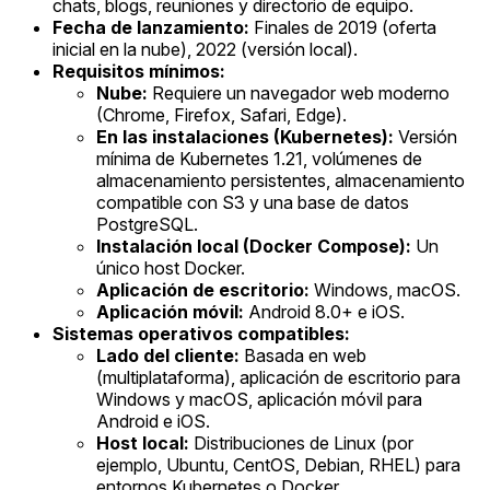
chats, blogs, reuniones y directorio de equipo.
Fecha de lanzamiento:
Finales de 2019 (oferta
inicial en la nube), 2022 (versión local).
Requisitos mínimos:
Nube:
Requiere un navegador web moderno
(Chrome, Firefox, Safari, Edge).
En las instalaciones (Kubernetes):
Versión
mínima de Kubernetes 1.21, volúmenes de
almacenamiento persistentes, almacenamiento
compatible con S3 y una base de datos
PostgreSQL.
Instalación local (Docker Compose):
Un
único host Docker.
Aplicación de escritorio:
Windows, macOS.
Aplicación móvil:
Android 8.0+ e iOS.
Sistemas operativos compatibles:
Lado del cliente:
Basada en web
(multiplataforma), aplicación de escritorio para
Windows y macOS, aplicación móvil para
Android e iOS.
Host local:
Distribuciones de Linux (por
ejemplo, Ubuntu, CentOS, Debian, RHEL) para
entornos Kubernetes o Docker.