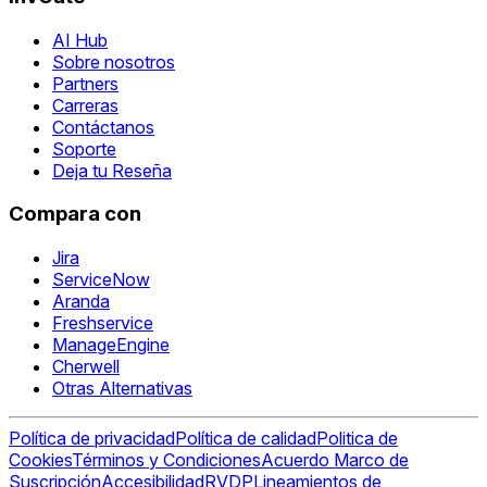
AI Hub
Sobre nosotros
Partners
Carreras
Contáctanos
Soporte
Deja tu Reseña
Compara con
Jira
ServiceNow
Aranda
Freshservice
ManageEngine
Cherwell
Otras Alternativas
Política de privacidad
Política de calidad
Politica de
Cookies
Términos y Condiciones
Acuerdo Marco de
Suscripción
Accesibilidad
RVDP
Lineamientos de