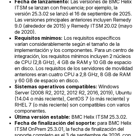
Fecha de lanzamiento:
Las versiones de BMC Helix
ITSM se lanzan con frecuencia; por ejemplo, la
versión 25.3.02 se lanzó el 16 de septiembre de 2025.
Las versiones principales anteriores incluyen Remedy
9.0 (alrededor de 2015) y Remedy ITSM 20.02 (mayo
de 2020).
Requisitos mínimos:
Los requisitos específicos
varían considerablemente según el tamaño de la
implementación y los componentes. Para un centro de
integración, los requisitos mínimos incluyen 2 núcleos
de CPU (2,8 GHz), 4 GB de RAM y 10 GB de espacio
en disco. Los requisitos de los servidores de movilidad
anteriores eran cuatro CPU a 2,8 GHz, 8 GB de RAM
y 60 GB de espacio en disco.
Sistemas operativos compatibles:
Windows
Server (2008 R2, 2012, 2012 R2, 2016, 2019), Ubuntu
(14.04 o más reciente), CentOS 7 (o más reciente) y
RHEL 7 (o más reciente) son compatibles con varios
componentes.
Última versión estable:
BMC Helix ITSM 25.3.02.
Fecha de finalización del soporte:
para BMC Helix
ITSM OnPrem 25.3.01, la fecha de finalización del
soporte completo es el 3 de septiembre de 2026, con