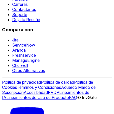
Carreras
Contáctanos
Soporte
Deja tu Reseña
Compara con
Jira
ServiceNow
Aranda
Freshservice
ManageEngine
Cherwell
Otras Alternativas
Política de privacidad
Política de calidad
Politica de
Cookies
Términos y Condiciones
Acuerdo Marco de
Suscripción
Accesibilidad
RVDP
Lineamientos de
IA
Lineamientos de Uso de Producto
FAQ
© InvGate