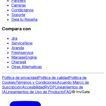
Partners
Carreras
Contáctanos
Soporte
Deja tu Reseña
Compara con
Jira
ServiceNow
Aranda
Freshservice
ManageEngine
Cherwell
Otras Alternativas
Política de privacidad
Política de calidad
Politica de
Cookies
Términos y Condiciones
Acuerdo Marco de
Suscripción
Accesibilidad
RVDP
Lineamientos de
IA
Lineamientos de Uso de Producto
FAQ
© InvGate