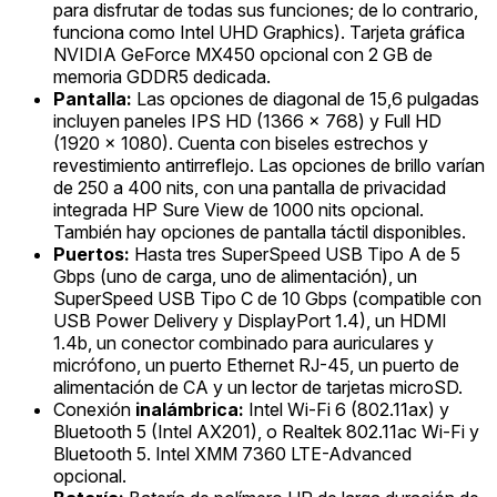
para disfrutar de todas sus funciones; de lo contrario,
funciona como Intel UHD Graphics). Tarjeta gráfica
NVIDIA GeForce MX450 opcional con 2 GB de
memoria GDDR5 dedicada.
Pantalla:
Las opciones de diagonal de 15,6 pulgadas
incluyen paneles IPS HD (1366 x 768) y Full HD
(1920 x 1080). Cuenta con biseles estrechos y
revestimiento antirreflejo. Las opciones de brillo varían
de 250 a 400 nits, con una pantalla de privacidad
integrada HP Sure View de 1000 nits opcional.
También hay opciones de pantalla táctil disponibles.
Puertos:
Hasta tres SuperSpeed USB Tipo A de 5
Gbps (uno de carga, uno de alimentación), un
SuperSpeed USB Tipo C de 10 Gbps (compatible con
USB Power Delivery y DisplayPort 1.4), un HDMI
1.4b, un conector combinado para auriculares y
micrófono, un puerto Ethernet RJ-45, un puerto de
alimentación de CA y un lector de tarjetas microSD.
Conexión
inalámbrica:
Intel Wi-Fi 6 (802.11ax) y
Bluetooth 5 (Intel AX201), o Realtek 802.11ac Wi-Fi y
Bluetooth 5. Intel XMM 7360 LTE-Advanced
opcional.