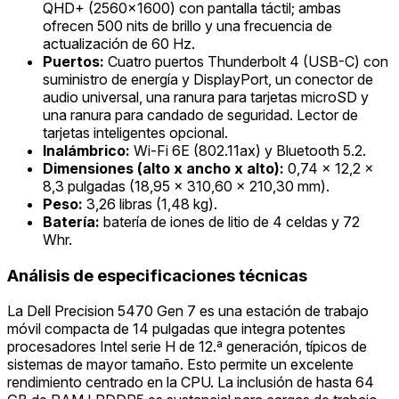
QHD+ (2560x1600) con pantalla táctil; ambas
ofrecen 500 nits de brillo y una frecuencia de
actualización de 60 Hz.
Puertos:
Cuatro puertos Thunderbolt 4 (USB-C) con
suministro de energía y DisplayPort, un conector de
audio universal, una ranura para tarjetas microSD y
una ranura para candado de seguridad. Lector de
tarjetas inteligentes opcional.
Inalámbrico:
Wi-Fi 6E (802.11ax) y Bluetooth 5.2.
Dimensiones (alto x ancho x alto):
0,74 x 12,2 x
8,3 pulgadas (18,95 x 310,60 x 210,30 mm).
Peso:
3,26 libras (1,48 kg).
Batería:
batería de iones de litio de 4 celdas y 72
Whr.
Análisis de especificaciones técnicas
La Dell Precision 5470 Gen 7 es una estación de trabajo
móvil compacta de 14 pulgadas que integra potentes
procesadores Intel serie H de 12.ª generación, típicos de
sistemas de mayor tamaño. Esto permite un excelente
rendimiento centrado en la CPU. La inclusión de hasta 64