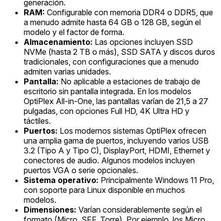
generación.
RAM:
Configurable con memoria DDR4 o DDR5, que
a menudo admite hasta 64 GB o 128 GB, según el
modelo y el factor de forma.
Almacenamiento:
Las opciones incluyen SSD
NVMe (hasta 2 TB o más), SSD SATA y discos duros
tradicionales, con configuraciones que a menudo
admiten varias unidades.
Pantalla:
No aplicable a estaciones de trabajo de
escritorio sin pantalla integrada. En los modelos
OptiPlex All-in-One, las pantallas varían de 21,5 a 27
pulgadas, con opciones Full HD, 4K Ultra HD y
táctiles.
Puertos:
Los modernos sistemas OptiPlex ofrecen
una amplia gama de puertos, incluyendo varios USB
3.2 (Tipo A y Tipo C), DisplayPort, HDMI, Ethernet y
conectores de audio. Algunos modelos incluyen
puertos VGA o serie opcionales.
Sistema operativo:
Principalmente Windows 11 Pro,
con soporte para Linux disponible en muchos
modelos.
Dimensiones:
Varían considerablemente según el
formato (Micro, SFF, Torre). Por ejemplo, los Micro