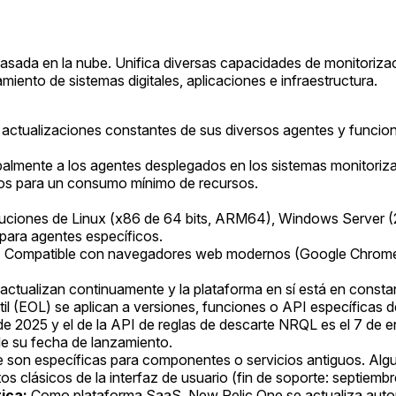
basada en la nube. Unifica diversas capacidades de monitoriza
miento de sistemas digitales, aplicaciones e infraestructura.
tualizaciones constantes de sus diversos agentes y funciones,
ipalmente a los agentes desplegados en los sistemas monitoriza
dos para un consumo mínimo de recursos.
ibuciones de Linux (x86 de 64 bits, ARM64), Windows Server
 para agentes específicos.
:
Compatible con navegadores web modernos (Google Chrome 60
ctualizan continuamente y la plataforma en sí está en constan
útil (EOL) se aplican a versiones, funciones o API específicas d
 de 2025 y el de la API de reglas de descarte NRQL es el 7 de 
 de su fecha de lanzamiento.
 son específicas para componentes o servicios antiguos. Algun
s clásicos de la interfaz de usuario (fin de soporte: septiemb
ica:
Como plataforma SaaS, New Relic One se actualiza automá