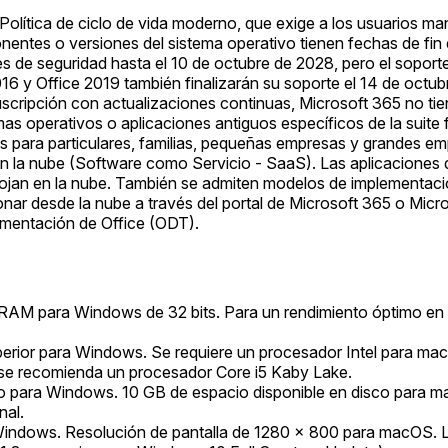
Política de ciclo de vida moderno, que exige a los usuarios mant
nentes o versiones del sistema operativo tienen fechas de fin 
s de seguridad hasta el 10 de octubre de 2028, pero el soport
16 y Office 2019 también finalizarán su soporte el 14 de octub
scripción con actualizaciones continuas, Microsoft 365 no tien
s operativos o aplicaciones antiguos específicos de la suite f
s para particulares, familias, pequeñas empresas y grandes emp
la nube (Software como Servicio - SaaS). Las aplicaciones de e
an en la nube. También se admiten modelos de implementación 
onar desde la nube a través del portal de Microsoft 365 o Micr
mentación de Office (ODT).
 para Windows de 32 bits. Para un rendimiento óptimo en v
erior para Windows. Se requiere un procesador Intel para ma
 se recomienda un procesador Core i5 Kaby Lake.
co para Windows. 10 GB de espacio disponible en disco para
nal.
indows. Resolución de pantalla de 1280 x 800 para macOS. La