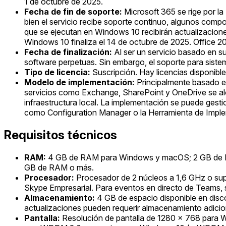
1 de octubre de 2025.
Fecha de fin de soporte:
Microsoft 365 se rige por la 
bien el servicio recibe soporte continuo, algunos compo
que se ejecutan en Windows 10 recibirán actualizacione
Windows 10 finaliza el 14 de octubre de 2025. Office 20
Fecha de finalización:
Al ser un servicio basado en su
software perpetuas. Sin embargo, el soporte para sistema
Tipo de licencia:
Suscripción. Hay licencias disponible
Modelo de implementación:
Principalmente basado en 
servicios como Exchange, SharePoint y OneDrive se aloj
infraestructura local. La implementación se puede gesti
como Configuration Manager o la Herramienta de Imple
Requisitos técnicos
RAM:
4 GB de RAM para Windows y macOS; 2 GB de RAM
GB de RAM o más.
Procesador:
Procesador de 2 núcleos a 1,6 GHz o sup
Skype Empresarial. Para eventos en directo de Teams,
Almacenamiento:
4 GB de espacio disponible en dis
actualizaciones pueden requerir almacenamiento adicio
Pantalla:
Resolución de pantalla de 1280 x 768 para W