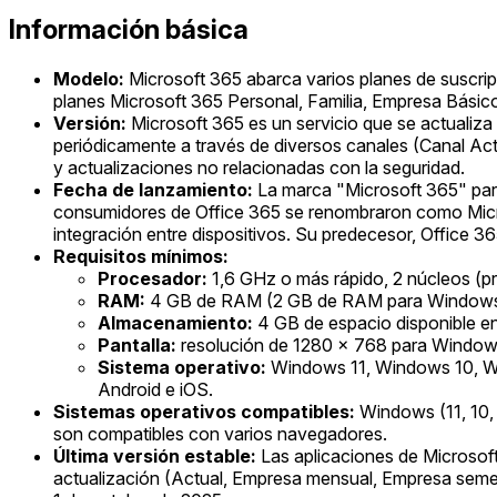
Información básica
Modelo:
Microsoft 365 abarca varios planes de suscripc
planes Microsoft 365 Personal, Familia, Empresa Básic
Versión:
Microsoft 365 es un servicio que se actualiza
periódicamente a través de diversos canales (Canal Act
y actualizaciones no relacionadas con la seguridad.
Fecha de lanzamiento:
La marca "Microsoft 365" para 
consumidores de Office 365 se renombraron como Micros
integración entre dispositivos. Su predecesor, Office 36
Requisitos mínimos:
Procesador:
1,6 GHz o más rápido, 2 núcleos (p
RAM:
4 GB de RAM (2 GB de RAM para Windows d
Almacenamiento:
4 GB de espacio disponible 
Pantalla:
resolución de 1280 x 768 para Window
Sistema operativo:
Windows 11, Windows 10, Wi
Android e iOS.
Sistemas operativos compatibles:
Windows (11, 10,
son compatibles con varios navegadores.
Última versión estable:
Las aplicaciones de Microsoft
actualización (Actual, Empresa mensual, Empresa semest