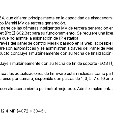
 que difieren principalmente en la capacidad de almacenami
isco Meraki MV de tercera generación.
arte de las cámaras inteligentes MV de tercera generación e
t (PoE) 802.3at para su funcionamiento. Se requiere una licen
 que no admite la asignación de IP estática.
ravés del panel de control Meraki basado en la web, accesibl
re son automáticas y se administran a través del Panel de Mer
roducto concluye simultáneamente con su fecha de finalización
ncluye simultáneamente con su fecha de fin de soporte (EOST), c
ica:
las actualizaciones de firmware están incluidas como parte
prise por cámara, disponible con plazos de 1, 3, 5, 7 o 10 añ
con almacenamiento perimetral mejorado. Admite implementaci
 12,4 MP (4072 x 3046).