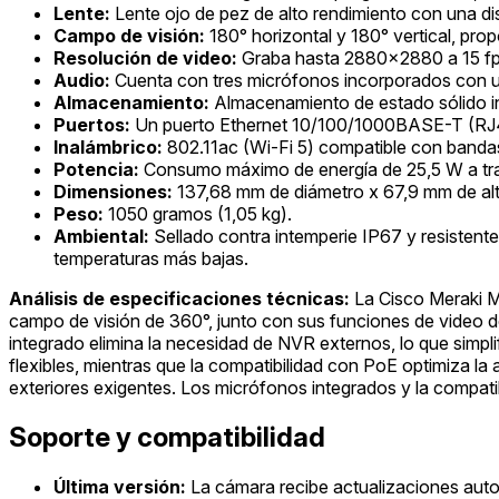
Lente:
Lente ojo de pez de alto rendimiento con una dis
Campo de visión:
180° horizontal y 180° vertical, pro
Resolución de video:
Graba hasta 2880x2880 a 15 fps
Audio:
Cuenta con tres micrófonos incorporados con un
Almacenamiento:
Almacenamiento de estado sólido i
Puertos:
Un puerto Ethernet 10/100/1000BASE-T (RJ
Inalámbrico:
802.11ac (Wi-Fi 5) compatible con banda
Potencia:
Consumo máximo de energía de 25,5 W a tr
Dimensiones:
137,68 mm de diámetro x 67,9 mm de alt
Peso:
1050 gramos (1,05 kg).
Ambiental:
Sellado contra intemperie IP67 y resistente
temperaturas más bajas.
Análisis de especificaciones técnicas:
La Cisco Meraki MV
campo de visión de 360°, junto con sus funciones de video de
integrado elimina la necesidad de NVR externos, lo que simpli
flexibles, mientras que la compatibilidad con PoE optimiza la 
exteriores exigentes. Los micrófonos integrados y la compati
Soporte y compatibilidad
Última versión:
La cámara recibe actualizaciones auto