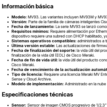
Información básica
Modelo:
MV93. Las variantes incluyen MV93M y MV93X,
Versión:
Parte de la familia de cámaras inteligentes C
Fecha de lanzamiento:
La serie MV93 se lanzó como p
Requisitos mínimos:
Requiere alimentación por Etherne
dispositivo requiere una subred con DHCP habilitado, ya
Sistemas operativos compatibles:
administrados a t
Última versión estable:
Las actualizaciones de firmwa
Fecha de finalización del soporte:
la vida útil del p
finalización de la vida útil (EOL) de Cisco Meraki.
Fecha de fin de vida útil:
la vida útil del producto co
Cisco Meraki.
Fecha de vencimiento de la actualización automát
Tipo de licencia:
Requiere una licencia Meraki MV Enter
Sense y Cloud Archive.
Modelo de implementación:
Administrado en la nube 
Especificaciones técnicas
Sensor:
Sensor de imagen CMOS progresivo de 1/2,3”