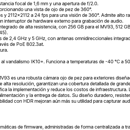
tancia focal de 1,6 mm y una apertura de f/2.0.
porcionando una vista de ojo de pez de 360°.
 y 2112x2112 a 24 fps para una visión de 360°. Admite alto 
 interruptor de hardware externo para grabación de audio.
ntegrado de alta resistencia, con 256 GB para el MV93, 512 
45).
s de 2,4 GHz y 5 GHz, con antenas omnidireccionales integra
avés de PoE 802.3at.
ura.
 al vandalismo IK10+. Funciona a temperaturas de -40 °C a 50 °
93 es una robusta cámara ojo de pez para exteriores diseñada
 alta resolución, garantizan una cobertura detallada de grand
fica la implementación y reduce los costos de infraestructura.
alimentación y la entrega de datos. Su diseño duradero, resiste
bilidad con HDR mejoran aún más su utilidad para capturar aud
máticas de firmware, administradas de forma centralizada a tr