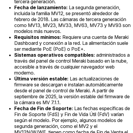
tercera generación.
Fecha de lanzamiento:
La segunda generación,
incluida la familia MV12, se presentó alrededor de
febrero de 2018. Las cámaras de tercera generación
como MV13, MV23, MV33, MV63, MV73 y MV93 son
modelos más nuevos.
Requisitos mínimos:
Requiere una cuenta de Meraki
Dashboard y conexión a la red. La alimentación suele
ser mediante PoE (PoE) o PoE+.
Sistemas operativos compatibles:
administrados a
través del panel de control Meraki basado en la nube,
accesible a través de cualquier navegador web
moderno.
Última versión estable:
Las actualizaciones de
firmware se descargan e instalan automáticamente
desde el panel de control de Meraki. A partir de
septiembre de 2025, la versión estable del firmware de
la cámara es MV 7.1.1.
Fecha de Fin de Soporte:
Las fechas específicas de
Fin de Soporte (FdS) y Fin de Vida Útil (FdV) varían
según el modelo. Por ejemplo, algunos modelos de
segunda generación, como el MV2 y el
MV12N/W/WE, tienen como fecha de Fin de Venta el