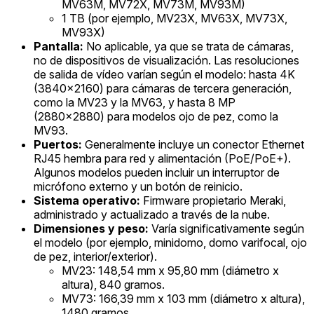
MV63M, MV72X, MV73M, MV93M)
1 TB (por ejemplo, MV23X, MV63X, MV73X,
MV93X)
Pantalla:
No aplicable, ya que se trata de cámaras,
no de dispositivos de visualización. Las resoluciones
de salida de vídeo varían según el modelo: hasta 4K
(3840x2160) para cámaras de tercera generación,
como la MV23 y la MV63, y hasta 8 MP
(2880x2880) para modelos ojo de pez, como la
MV93.
Puertos:
Generalmente incluye un conector Ethernet
RJ45 hembra para red y alimentación (PoE/PoE+).
Algunos modelos pueden incluir un interruptor de
micrófono externo y un botón de reinicio.
Sistema operativo:
Firmware propietario Meraki,
administrado y actualizado a través de la nube.
Dimensiones y peso:
Varía significativamente según
el modelo (por ejemplo, minidomo, domo varifocal, ojo
de pez, interior/exterior).
MV23: 148,54 mm x 95,80 mm (diámetro x
altura), 840 gramos.
MV73: 166,39 mm x 103 mm (diámetro x altura),
1480 gramos.