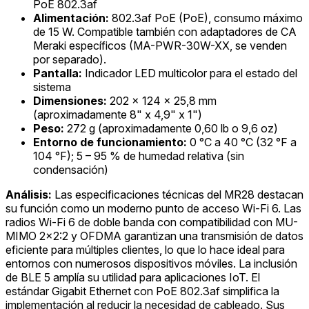
PoE 802.3af
Alimentación:
802.3af PoE (PoE), consumo máximo
de 15 W. Compatible también con adaptadores de CA
Meraki específicos (MA-PWR-30W-XX, se venden
por separado).
Pantalla:
Indicador LED multicolor para el estado del
sistema
Dimensiones:
202 × 124 × 25,8 mm
(aproximadamente 8" x 4,9" x 1")
Peso:
272 g (aproximadamente 0,60 lb o 9,6 oz)
Entorno de funcionamiento:
0 °C a 40 °C (32 °F a
104 °F); 5 – 95 % de humedad relativa (sin
condensación)
Análisis:
Las especificaciones técnicas del MR28 destacan
su función como un moderno punto de acceso Wi-Fi 6. Las
radios Wi-Fi 6 de doble banda con compatibilidad con MU-
MIMO 2x2:2 y OFDMA garantizan una transmisión de datos
eficiente para múltiples clientes, lo que lo hace ideal para
entornos con numerosos dispositivos móviles. La inclusión
de BLE 5 amplía su utilidad para aplicaciones IoT. El
estándar Gigabit Ethernet con PoE 802.3af simplifica la
implementación al reducir la necesidad de cableado. Sus